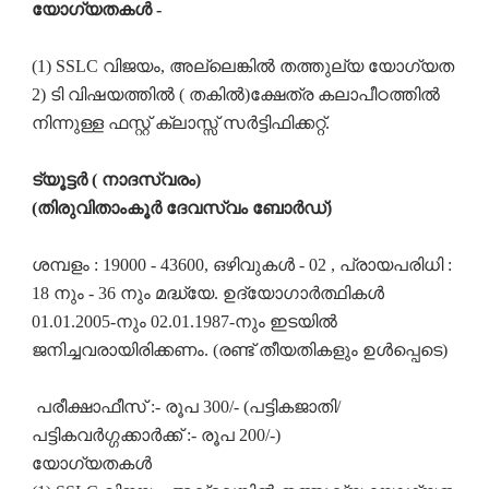
യോഗ്യതകൾ -
(1) SSLC വിജയം, അല്ലെങ്കിൽ തത്തുല്യ യോഗ്യത
2) ടി വിഷയത്തിൽ ( തകിൽ)ക്ഷേത്ര കലാപീഠത്തിൽ
നിന്നുള്ള ഫസ്റ്റ് ക്ലാസ്സ് സർട്ടിഫിക്കറ്റ്.
ട്യൂട്ടർ ( നാദസ്വരം)
(തിരുവിതാംകൂർ ദേവസ്വം ബോർഡ്)
ശമ്പളം : 19000 - 43600, ഒഴിവുകൾ - 02 , പ്രായപരിധി :
18 നും - 36 നും മദ്ധ്യേ. ഉദ്യോഗാർത്ഥികൾ
01.01.2005-നും 02.01.1987-നും ഇടയിൽ
ജനിച്ചവരായിരിക്കണം. (രണ്ട് തീയതികളും ഉൾപ്പെടെ)
പരീക്ഷാഫീസ് :- രൂപ 300/- (പട്ടികജാതി/
പട്ടികവർഗ്ഗക്കാർക്ക് :- രൂപ 200/-)
യോഗ്യതകൾ