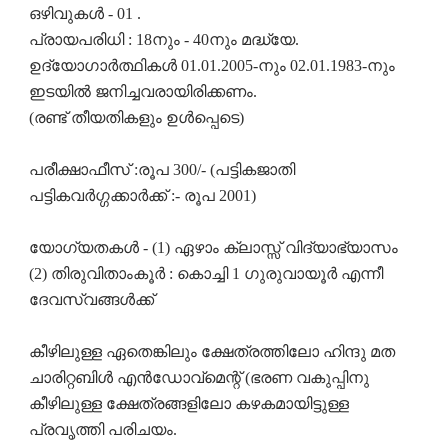
ഒഴിവുകൾ - 01 .
പ്രായപരിധി : 18നും - 40നും മദ്ധ്യേ.
ഉദ്യോഗാർത്ഥികൾ 01.01.2005-നും 02.01.1983-നും
ഇടയിൽ ജനിച്ചവരായിരിക്കണം.
(രണ്ട് തീയതികളും ഉൾപ്പെടെ)
പരീക്ഷാഫീസ് :രൂപ 300/- (പട്ടികജാതി
പട്ടികവർഗ്ഗക്കാർക്ക് :- രൂപ 2001)
യോഗ്യതകൾ - (1) ഏഴാം ക്ലാസ്സ് വിദ്യാഭ്യാസം
(2) തിരുവിതാംകൂർ : കൊച്ചി 1 ഗുരുവായൂർ എന്നീ
ദേവസ്വങ്ങൾക്ക്
കീഴിലുള്ള ഏതെങ്കിലും ക്ഷേത്രത്തിലോ ഹിന്ദു മത
ചാരിറ്റബിൾ എൻഡോവ്മെന്റ് (ഭരണ വകുപ്പിനു
കീഴിലുള്ള ക്ഷേത്രങ്ങളിലോ കഴകമായിട്ടുള്ള
പ്രവൃത്തി പരിചയം.