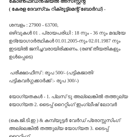
കോൺഫിഡൻഷ്യൽ അസിസ്റ്റന്റ്
( കേരള ദേവസ്വം റിക്രൂട്ട്മെന്റ് ബോർഡ്)
-
ശമ്പളം : 27900 - 63700,
ഒഴിവുകൾ 01 . പ്രായപരിധി : 18 നും - 36 നും മദ്ധ്യേ
ഉദ്യോഗാർത്ഥികൾ 01.01.2005-നും 02.01.1987 നും
ഇടയിൽ ജനിച്ചവരായിരിക്കണം. (രണ്ട് തീയതികളും
ഉൾപ്പെടെ)
പരീക്ഷാഫീസ് : രൂപ 500/- (പട്ടികജാതി/
പട്ടികവർഗ്ഗക്കാർക്ക് :- രൂപ 300/-)
യോഗ്യതകൾ - 1. പ്ലസ് ടു അല്ലെങ്കിൽ തത്തുല്യ
യോഗ്യത 2. ടൈപ്പ് റൈറ്റിംഗ് ഇംഗ്ലീഷ് ലോവർ
(കെ.ജി.ടി.ഇ ) & കമ്പ്യൂട്ടർ വേർഡ് പ്രോസ്സസിംഗ്
അല്ലെങ്കിൽ തത്തുല്യ യോഗ്യത 3. ടൈപ്പ്
റൈറ്റിംഗ്