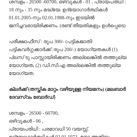
ശമ്പളം - 26500 -60700, ഒഴിവുകൾ - 01 , പ്രായപരിധി :
18 നും - 35 നും മദ്ധ്യേ. ഉദ്യോഗാർത്ഥികൾ
01.01.2005-നും 02.01.1988-നും ഇടയിൽ
ജനിച്ചവരായിരിക്കണം. (രണ്ട് തീയതികളും ഉൾപ്പെടെ)
പരീക്ഷാഫീസ് : രൂപ 300/- (പട്ടികജാതി/
പട്ടികവർഗ്ഗക്കാർക്ക് :രൂപ 200/-) യോഗ്യതകൾ (1)
പ്ലസ് ടു പാസ്സായിരിക്കണം അല്ലെങ്കിൽ തത്തുല്യ
യോഗ്യത, (2) ഡി.സി.എ അല്ലെങ്കിൽ തത്തുല്യ
യോഗ്യത.
ക്ലർക്ക് (തസ്തിക മാറ്റം വഴിയുള്ള നിയമനം)
(മലബാർ
ദേവസ്വം ബോർഡ്)
ശമ്പളം - 26500 - 60700,
ഒഴിവുകൾ - 06 ,
പ്രായപരിധി : പരമാവധി 50 വയസ്സ്.
ഉദ്യോഗാർത്ഥികൾ 02.01.1973- നോ അതിനു