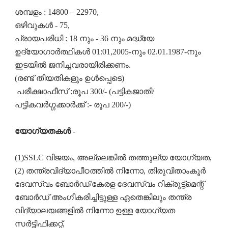
ശമ്പളം : 14800 – 22970,
ഒഴിവുകൾ - 75,
പ്രായപരിധി : 18 നും - 36 നും മദ്ധ്യേ
ഉദ്യോഗാർത്ഥികൾ 01:01,2005-നും 02.01.1987-നും
ഇടയിൽ ജനിച്ചവരായിരിക്കണം.
(രണ്ട് തീയതികളും ഉൾപ്പെടെ)
പരീക്ഷാഫീസ് :രൂപ 300/- (പട്ടികജാതി/
പട്ടികവർഗ്ഗക്കാർക്ക് :- രൂപ 200/-)
യോഗ്യതകൾ
-
(1)SSLC വിജയം, അല്ലെങ്കിൽ തത്തുല്യ യോഗ്യത,
(2) തന്ത്രവിദ്യാപീഠത്തിൽ നിന്നോ, തിരുവിതാംകൂർ
ദേവസ്വം ബോർഡ്/കേരള ദേവസ്വം റിക്രൂട്ട്മെന്റ്
ബോർഡ് അംഗീകരിച്ചിട്ടുള്ള ഏതെങ്കിലും തന്ത്ര
വിദ്യാലയങ്ങളിൽ നിന്നോ ഉള്ള യോഗ്യത
സർട്ടിഫിക്കറ്റ്,