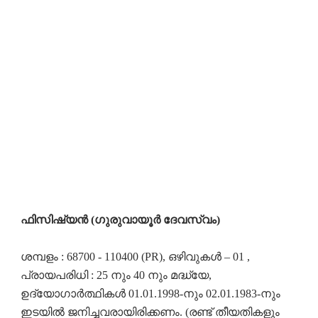
ഫിസിഷ്യൻ (ഗുരുവായൂർ ദേവസ്വം)
ശമ്പളം : 68700 - 110400 (PR), ഒഴിവുകൾ – 01 ,
പ്രായപരിധി : 25 നും 40 നും മദ്ധ്യേ,
ഉദ്യോഗാർത്ഥികൾ 01.01.1998-നും 02.01.1983-നും
ഇടയിൽ ജനിച്ചവരായിരിക്കണം. (രണ്ട് തീയതികളും