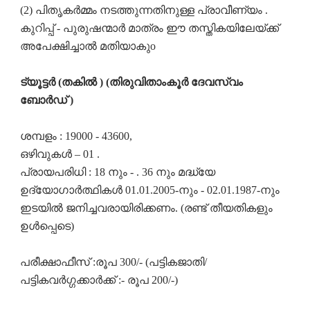
(2) പിതൃകർമ്മം നടത്തുന്നതിനുള്ള പ്രാവീണ്യം .
കുറിപ്പ് - പുരുഷന്മാർ മാത്രം ഈ തസ്തികയിലേയ്ക്ക്
അപേക്ഷിച്ചാൽ മതിയാകുo
ട്യൂട്ടർ (തകിൽ ) (തിരുവിതാംകൂർ ദേവസ്വം
ബോർഡ് )
ശമ്പളം : 19000 - 43600,
ഒഴിവുകൾ – 01 .
പ്രായപരിധി : 18 നും - . 36 നും മദ്ധ്യേ
ഉദ്യോഗാർത്ഥികൾ 01.01.2005-നും - 02.01.1987-നും
ഇടയിൽ ജനിച്ചവരായിരിക്കണം. (രണ്ട് തീയതികളും
ഉൾപ്പെടെ)
പരീക്ഷാഫീസ് :രൂപ 300/- (പട്ടികജാതി/
പട്ടികവർഗ്ഗക്കാർക്ക് :- രൂപ 200/-)