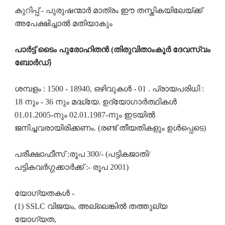
കുറിപ്പ് - പുരുഷന്മാർ മാത്രം ഈ തസ്തികയിലേയ്ക്ക്
അപേക്ഷിച്ചാൽ മതിയാകും
പാർട്ട് ടൈം പുരോഹിതൻ (തിരുവിതാംകൂർ ദേവസ്വം
ബോർഡ്)
ശമ്പളം : 1500 - 18940, ഒഴിവുകൾ - 01 . പ്രായപരിധി :
18 നും - 36 നും മദ്ധ്യേ. ഉദ്യോഗാർത്ഥികൾ
01.01.2005-നും 02.01.1987-നും ഇടയിൽ
ജനിച്ചവരായിരിക്കണം. (രണ്ട് തീയതികളും ഉൾപ്പെടെ)
പരീക്ഷാഫീസ് :രൂപ 300/- (പട്ടികജാതി/
പട്ടികവർഗ്ഗക്കാർക്ക് :- രൂപ 2001)
യോഗ്യതകൾ -
(1) SSLC വിജയം, അല്ലെങ്കിൽ തത്തുല്യ
യോഗ്യത,