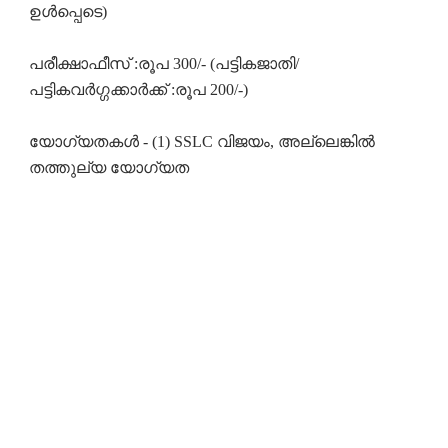
ഉൾപ്പെടെ)
പരീക്ഷാഫീസ് :രൂപ 300/- (പട്ടികജാതി/
പട്ടികവർഗ്ഗക്കാർക്ക് :രൂപ 200/-)
യോഗ്യതകൾ - (1) SSLC വിജയം, അല്ലെങ്കിൽ
തത്തുല്യ യോഗ്യത