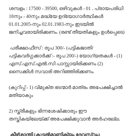
ശമ്പളം : 17500 - 39500, ഒഴിവുകൾ - 01 . പ്രായപരിധി
18നും - 40നും മദ്ധ്യേ ഉദ്യോഗാർത്ഥികൾ
01.01.2005-നും 02.01.1983-നും ഇടയിൽ
ജനിച്ചവരായിരിക്കണം. (രണ്ട് തീയതികളും ഉൾപ്പെടെ)
പരീക്ഷാഫീസ് : രൂപ 300/- (പട്ടികജാതി/
പട്ടികവർഗ്ഗക്കാർക്ക് :- രൂപ 200/-) യോഗ്യതകൾ - (1)
എസ്.എസ്.എൽ.സി പാസ്സായിരിക്കണം (2)
സൈക്കിൾ സവാരി അറിഞ്ഞിരിക്കണം.
(കുറിപ്പ് - 1) വിമുക്ത ഭടന്മാർ മാത്രം അപേക്ഷിച്ചാൽ
മതിയാകും
2) സ്ത്രീകളും ഭിന്നശേഷിക്കാരും ഈ
തസ്തികയിലേയ്ക്ക് അപേക്ഷിക്കുവാൻ അർഹരല്ല.
കീഴ്ശാന്തി (കൂടൽമാണിക്യം ദേവസ്വം)