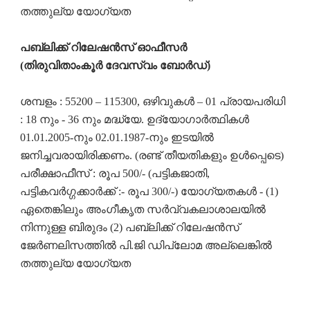
തത്തുല്യ യോഗ്യത
പബ്ലിക്ക് റിലേഷൻസ് ഓഫീസർ
(തിരുവിതാംകൂർ ദേവസ്വം ബോർഡ്)
ശമ്പളം : 55200 – 115300, ഒഴിവുകൾ – 01 പ്രായപരിധി
: 18 നും - 36 നും മദ്ധ്യേ. ഉദ്യോഗാർത്ഥികൾ
01.01.2005-നും 02.01.1987-നും ഇടയിൽ
ജനിച്ചവരായിരിക്കണം. (രണ്ട് തീയതികളും ഉൾപ്പെടെ)
പരീക്ഷാഫീസ് : രൂപ 500/- (പട്ടികജാതി,
പട്ടികവർഗ്ഗക്കാർക്ക് :- രൂപ 300/-) യോഗ്യതകൾ - (1)
ഏതെങ്കിലും അംഗീകൃത സർവ്വകലാശാലയിൽ
നിന്നുള്ള ബിരുദം (2) പബ്ലിക്ക് റിലേഷൻസ്
ജേർണലിസത്തിൽ പി.ജി ഡിപ്ലോമ അല്ലെങ്കിൽ
തത്തുല്യ യോഗ്യത