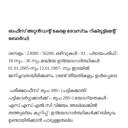
ഓഫീസ് അറ്റൻഡന്റ് കേരള ദേവസ്വം റിക്രൂട്ട്മെന്റ്
ബോർഡ്)
ശമ്പളം : 23000 - 50200, ഒഴിവുകൾ - 01 . പ്രായപരിധി :
18 നും - 36 നും മദ്ധ്യേ ഉദ്യോഗാർത്ഥികൾ
01.01.2005-നും 12.01.1987- നും ഇടയിൽ
ജനിച്ചവരായിരിക്കണം. (രണ്ട് തീയതികളും ഉൾപ്പെടെ)
പരീക്ഷാഫീസ് :രൂപ 300/- (പട്ടികജാതി/
പട്ടികവർഗ്ഗക്കാർക്ക് :- രൂപ 200/-) യോഗ്യതകൾ -
എസ്.എസ്.എൽ.സി വിജയം അല്ലെങ്കിൽ
തത്തുല്യം കുറിപ്പ് : ഉദ്യോഗാർത്ഥികൾക്ക് ബിരുദം
ഉണ്ടായിരിക്കാൻ പാടുള്ളതല്ല.