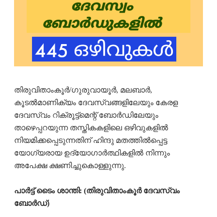
തിരുവിതാംകൂർ/ഗുരുവായൂർ, മലബാർ,
കൂടൽമാണിക്യം ദേവസ്വങ്ങളിലേയും കേരള
ദേവസ്വം റിക്രൂട്ട്മെന്റ് ബോർഡിലേയും
താഴെപ്പറയുന്ന തസ്തികകളിലെ ഒഴിവുകളിൽ
നിയമിക്കപ്പെടുന്നതിന് ഹിന്ദു മതത്തിൽപ്പെട്ട
യോഗ്യരായ ഉദ്യോഗാർത്ഥികളിൽ നിന്നും
അപേക്ഷ ക്ഷണിച്ചുകൊള്ളുന്നു.
പാർട്ട് ടൈം ശാന്തി: (തിരുവിതാംകൂർ ദേവസ്വം
ബോർഡ്)