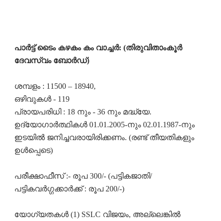
പാർട്ട് ടൈം കഴകം കം വാച്ചർ: (തിരുവിതാംകൂർ
ദേവസ്വം ബോർഡ്)
ശമ്പളം : 11500 – 18940,
ഒഴിവുകൾ - 119
പ്രായപരിധി : 18 നും - 36 നും മദ്ധ്യേ.
ഉദ്യോഗാർത്ഥികൾ 01.01.2005-നും 02.01.1987-നും
ഇടയിൽ ജനിച്ചവരായിരിക്കണം. (രണ്ട് തീയതികളും
ഉൾപ്പെടെ)
പരീക്ഷാഫീസ് :- രൂപ 300/- (പട്ടികജാതി/
പട്ടികവർഗ്ഗക്കാർക്ക് : രൂപ 200/-)
യോഗ്യതകൾ (1) SSLC വിജയം, അല്ലെങ്കിൽ