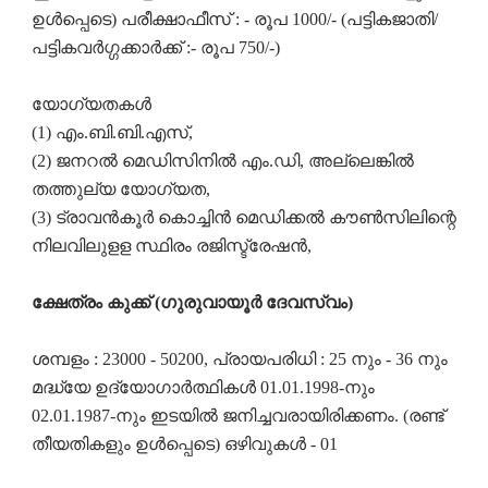
ഉൾപ്പെടെ) പരീക്ഷാഫീസ് : - രൂപ 1000/- (പട്ടികജാതി/
പട്ടികവർഗ്ഗക്കാർക്ക് :- രൂപ 750/-)
യോഗ്യതകൾ
(1) എം.ബി.ബി.എസ്,
(2) ജനറൽ മെഡിസിനിൽ എം.ഡി, അല്ലെങ്കിൽ
തത്തുല്യ യോഗ്യത,
(3) ട്രാവൻകൂർ കൊച്ചിൻ മെഡിക്കൽ കൗൺസിലിന്റെ
നിലവിലുളള സ്ഥിരം രജിസ്ട്രേഷൻ,
ക്ഷേത്രം
കുക്ക് (ഗുരുവായൂർ ദേവസ്വം)
ശമ്പളം : 23000 - 50200, പ്രായപരിധി : 25 നും - 36 നും
മദ്ധ്യേ ഉദ്യോഗാർത്ഥികൾ 01.01.1998-നും
02.01.1987-നും ഇടയിൽ ജനിച്ചവരായിരിക്കണം. (രണ്ട്
തീയതികളും ഉൾപ്പെടെ) ഒഴിവുകൾ - 01