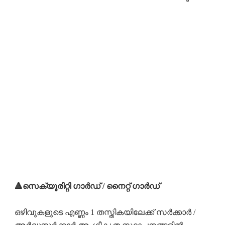
🔺സെക്യൂരിറ്റി ഗാർഡ് / നൈറ്റ് ഗാർഡ്
ഒഴിവുകളുടെ എണ്ണം 1 തസ്തികയിലേക്ക് സർക്കാർ /