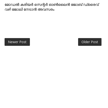
മോഡൽ കരിയർ സെന്റർ ഓൺലൈൻ ജോബ് ഡ്രൈവ്
വഴി ജോലി നേടാൻ അവസരം
Newer Post
Older Post