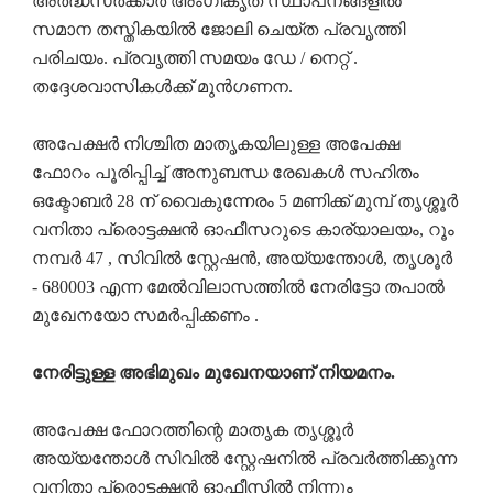
അർദ്ധസർക്കാർ അംഗീകൃത സ്ഥാപനങ്ങളിൽ
സമാന തസ്തികയിൽ ജോലി ചെയ്ത പ്രവൃത്തി
പരിചയം. പ്രവൃത്തി സമയം ഡേ / നെറ്റ് .
തദ്ദേശവാസികൾക്ക് മുൻഗണന.
അപേക്ഷർ നിശ്ചിത മാതൃകയിലുള്ള അപേക്ഷ
ഫോറം പൂരിപ്പിച്ച് അനുബന്ധ രേഖകൾ സഹിതം
ഒക്ടോബർ 28 ന് വൈകുന്നേരം 5 മണിക്ക് മുമ്പ് തൃശ്ശൂർ
വനിതാ പ്രൊട്ടക്ഷൻ ഓഫീസറുടെ കാര്യാലയം, റൂം
നമ്പർ 47 , സിവിൽ സ്റ്റേഷൻ, അയ്യന്തോൾ, തൃശൂർ
- 680003 എന്ന മേൽവിലാസത്തിൽ നേരിട്ടോ തപാൽ
മുഖേനയോ സമർപ്പിക്കണം .
നേരിട്ടുള്ള അഭിമുഖം മുഖേനയാണ് നിയമനം.
അപേക്ഷ ഫോറത്തിന്റെ മാതൃക തൃശ്ശൂർ
അയ്യന്തോൾ സിവിൽ സ്റ്റേഷനിൽ പ്രവർത്തിക്കുന്ന
വനിതാ പ്രൊട്ടക്ഷൻ ഓഫീസിൽ നിന്നും