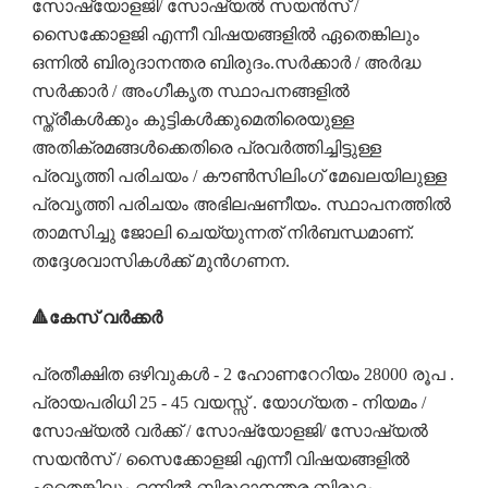
സോഷ്യോളജി/ സോഷ്യൽ സയൻസ് /
സൈക്കോളജി എന്നീ വിഷയങ്ങളിൽ ഏതെങ്കിലും
ഒന്നിൽ ബിരുദാനന്തര ബിരുദം.സർക്കാർ / അർദ്ധ
സർക്കാർ / അംഗീകൃത സ്ഥാപനങ്ങളിൽ
സ്ത്രീകൾക്കും കുട്ടികൾക്കുമെതിരെയുള്ള
അതിക്രമങ്ങൾക്കെതിരെ പ്രവർത്തിച്ചിട്ടുള്ള
പ്രവൃത്തി പരിചയം / കൗൺസിലിംഗ് മേഖലയിലുള്ള
പ്രവൃത്തി പരിചയം അഭിലഷണീയം. സ്ഥാപനത്തിൽ
താമസിച്ചു ജോലി ചെയ്യുന്നത് നിർബന്ധമാണ്.
തദ്ദേശവാസികൾക്ക് മുൻഗണന.
🔺കേസ് വർക്കർ
പ്രതീക്ഷിത ഒഴിവുകൾ - 2 ഹോണറേറിയം 28000 രൂപ .
പ്രായപരിധി 25 - 45 വയസ്സ് . യോഗ്യത - നിയമം /
സോഷ്യൽ വർക്ക് / സോഷ്യോളജി/ സോഷ്യൽ
സയൻസ് / സൈക്കോളജി എന്നീ വിഷയങ്ങളിൽ
ഏതെങ്കിലും ഒന്നിൽ ബിരുദാനന്തര ബിരുദം.