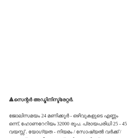
🔺സെന്റർ അഡ്മിനിസ്ട്രേറ്റർ.
ജോലിസമയം 24 മണിക്കൂർ - ഒഴിവുകളുടെ എണ്ണം
ഒന്ന്, ഹോണറേറിയം 32000 രൂപ. പ്രായപരിധി 25 - 45
വയസ്സ് . യോഗ്യത - നിയമം / സോഷ്യൽ വർക്ക് /