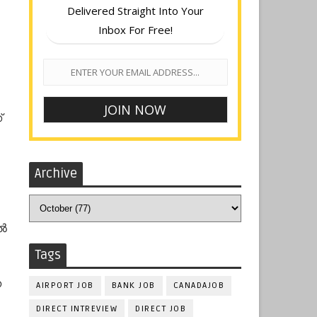
Delivered Straight Into Your
Inbox For Free!
്
Archive
്‍
Tags
ന
AIRPORT JOB
BANK JOB
CANADAJOB
DIRECT INTREVIEW
DIRECT JOB