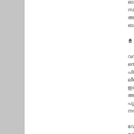
ഓഫ
സ്
അപ
ഓഫ
📓
വന
സൊ
പ്
ലീ
ഇൻ
അഭ
പൂ
ന
വേ