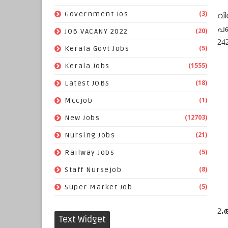
(3)
Government Jos
വി
പഞ
(20)
JOB VACANY 2022
24
(5)
Kerala Govt Jobs
(1555)
Kerala Jobs
(18)
Latest JOBS
(1)
Mccjob
(12703)
New Jobs
(21)
Nursing Jobs
(5)
Railway Jobs
(8)
Staff Nursejob
(5)
Super Market Job
2
.
Text Widget