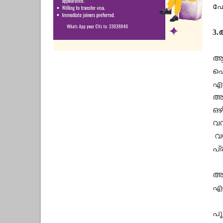
ഫോ
3
ആല
ഐ.
എഴ
അങ
ഒഴ
വന
വയ
പ്
അങ
എസ
പൂ