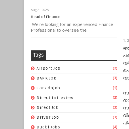
Aug 21 2025
Head of Finance
We're looking for an experienced Finance
Professional to oversee the
1.
അങ
Tags
പഞ
വര
(2)
Airport Job
ഹെ
(3)
വാ
BANK JOB
(1)
Canadajob
സര
(3)
Direct Intreview
നവ
(3)
Direct Job
സമ
വി
(3)
Driver Job
പ്
(4)
Duabi Jobs