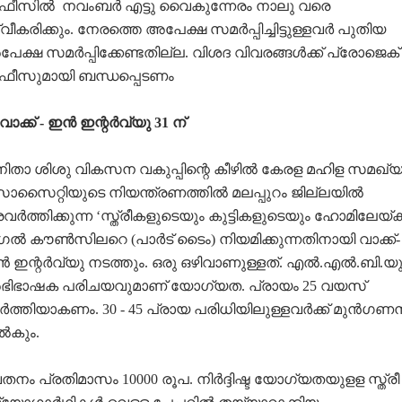
ീസിൽ നവംബർ എട്ടു വൈകുന്നേരം നാലു വരെ
വീകരിക്കും. നേരത്തെ അപേക്ഷ സമർപ്പിച്ചിട്ടുള്ളവർ പുതിയ
േക്ഷ സമർപ്പിക്കേണ്ടതില്ല. വിശദ വിവരങ്ങൾക്ക് പ്രോജെക്
ീസുമായി ബന്ധപ്പെടണം
 വാക്ക് - ഇൻ ഇന്റർവ്യു 31 ന്
ിതാ ശിശു വികസന വകുപ്പിന്റെ കീഴിൽ കേരള മഹിള സമഖ്
സൈറ്റിയുടെ നിയന്ത്രണത്തിൽ മലപ്പുറം ജില്ലയിൽ
രവർത്തിക്കുന്ന ‘സ്ത്രീകളുടെയും കുട്ടികളുടെയും ഹോമിലേയ്ക്ക
ഗൽ കൗൺസിലറെ (പാർട് ടൈം) നിയമിക്കുന്നതിനായി വാക്ക്-
 ഇന്റർവ്യു നടത്തും. ഒരു ഒഴിവാണുള്ളത്. എൽ.എൽ.ബി.യു
ിഭാഷക പരിചയവുമാണ് യോഗ്യത. പ്രായം 25 വയസ്
ർത്തിയാകണം. 30 - 45 പ്രായ പരിധിയിലുള്ളവർക്ക് മുൻഗണ
ൽകും.
തനം പ്രതിമാസം 10000 രൂപ. നിർദ്ദിഷ്ട യോഗ്യതയുളള സ്ത്രീ