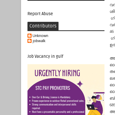
വന
ശി
Report Abuse
ഗ്
വര
Contributors
46
Unknown
ഗ്
jobwalk
ഉദ
Job Vacancy in gulf
അപ
ഓഫ
തണ
ലഭ
ഓഫ
ഓഫ
ബ്
68
അവ