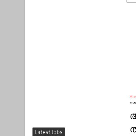
Ho
അപേ
അ
ത
Latest Jobs