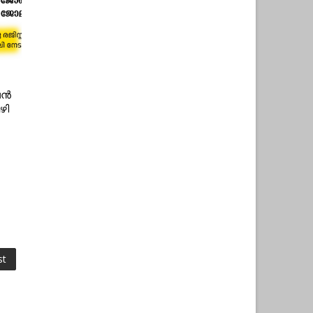
ൈൻ
ഴി
st