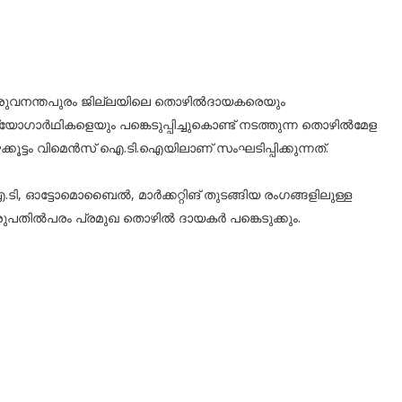
രുവനന്തപുരം ജില്ലയിലെ തൊഴിൽദായകരെയും
്യോഗാർഥികളെയും പങ്കെടുപ്പിച്ചുകൊണ്ട് നടത്തുന്ന തൊഴിൽമേള
ക്കൂട്ടം വിമെൻസ് ഐ.ടി.ഐയിലാണ് സംഘടിപ്പിക്കുന്നത്.
ടി, ഓട്ടോമൊബൈൽ, മാർക്കറ്റിങ് തുടങ്ങിയ രംഗങ്ങളിലുള്ള
ുപതിൽപരം പ്രമുഖ തൊഴിൽ ദായകർ പങ്കെടുക്കും.