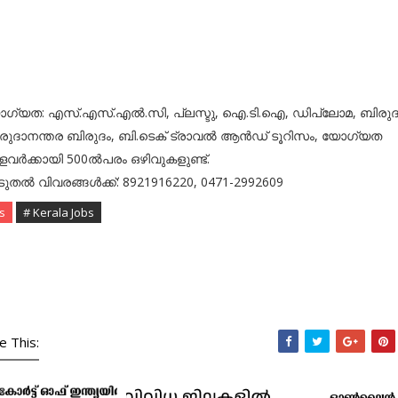
ഗ്യത: എസ്.എസ്.എൽ.സി, പ്ലസ്ടു, ഐ.ടി.ഐ, ഡിപ്ലോമ, ബിരുദ
രുദാനന്തര ബിരുദം, ബി.ടെക് ട്രാവൽ ആൻഡ് ടൂറിസം, യോഗ്യത
്ളവർക്കായി 500ൽപരം ഒഴിവുകളുണ്ട്.
ടുതൽ വിവരങ്ങൾക്ക്: 8921916220, 0471-2992609
s
# Kerala Jobs
e This: