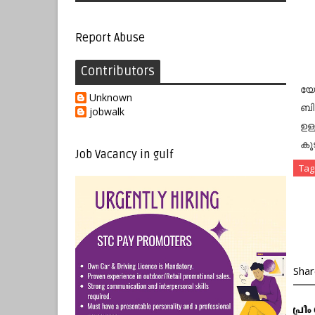
Report Abuse
Contributors
യോ
Unknown
ബി
jobwalk
ഉള
കൂ
Job Vacancy in gulf
Tag
Shar