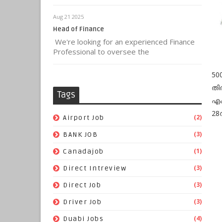
Aug 21 2025
Head of Finance
We're looking for an experienced Finance
Professional to oversee the
50
തി
Tags
എം
28
(2)
Airport Job
(3)
BANK JOB
(1)
Canadajob
(3)
Direct Intreview
(3)
Direct Job
(3)
Driver Job
(4)
Duabi Jobs