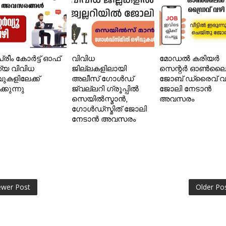
്രീം കോർട്ട് ഓഫ്
വിവിധ
മോഡൽ കരിയർ
ത്യ വിവിധ
ജില്ലകളിലായി
സെന്റർ ഓൺല
വുകളിലേക്ക്
അലീസ് ഗോൾഡ്
ജോബ് ഡ്രൈവ് വ
ക്കുന്നു
ജ്വല്ലറി ഗ്രൂപ്പിൽ
ജോലി നേടാൻ
സെയിൽസ്മാൻ,
അവസരം
ഗോൾഡ്‌സ്മിത് ജോലി
നേടാൻ അവസരം
wer Post
Older Po