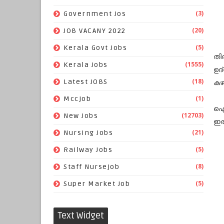
(3)
Government Jos
(20)
JOB VACANY 2022
(5)
Kerala Govt Jobs
തി
(1555)
Kerala Jobs
ഉദ
(18)
കഴ
Latest JOBS
(1)
Mccjob
ഐ.
(12703)
New Jobs
ഇര
(21)
Nursing Jobs
(5)
Railway Jobs
(8)
Staff Nursejob
(5)
Super Market Job
Text Widget