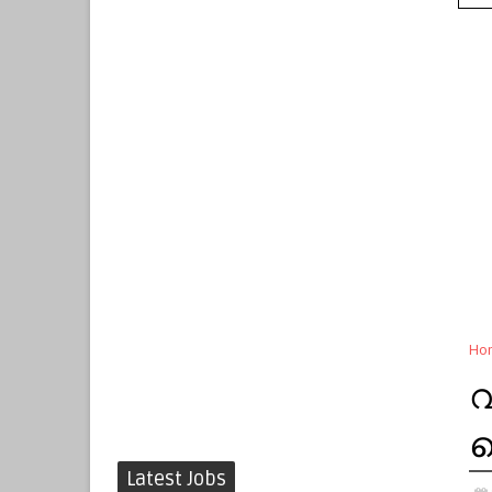
Ho
വ
ത
Latest Jobs