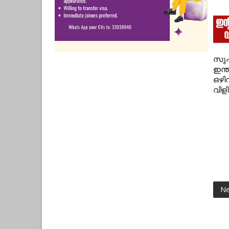
സുപ
ഇന്
ഒഴി
വിളി
Ne