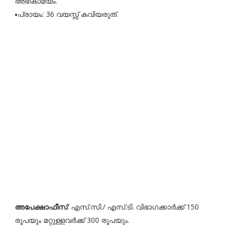
അഭികാമ്യം.
▪️പ്രായം: 36 വയസ്സ് കവിയരുത്.
അപേക്ഷാഫീസ്
: എസ്.സി./ എസ്.ടി. വിഭാഗക്കാർക്ക് 150
രൂപയും മറ്റുള്ളവർക്ക് 300 രൂപയും.