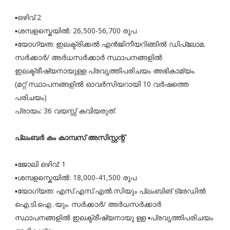
▪️ഒഴിവ് 2
▪️ശമ്പളസ്കെയിൽ: 26,500-56,700 രൂപ
▪️യോഗ്യത: ഇലക്ട്രിക്കൽ എൻജിനീയറിങ്ങിൽ ഡിപ്ലോമ.
സർക്കാർ/ അർധസർക്കാർ സ്ഥാപനങ്ങളിൽ
ഇലക്ട്രീഷ്യനായുള്ള പ്രവൃത്തിപരിചയം അഭികാമ്യം.
(മറ്റ് സ്ഥാപനങ്ങളിൽ ഓവർസിയറായി 10 വർഷത്തെ
പരിചയം)
പ്രായം: 36 വയസ്സ് കവിയരുത്.
പ്ലംബർ കം കാമ്പസ് അസിസ്റ്റന്റ്
▪️ജോലി ഒഴിവ്: 1
▪️ശമ്പളസ്കെയിൽ: 18,000-41,500 രൂപ
▪️യോഗ്യത: എസ്.എസ്.എൽ.സിയും പ്ലംബിങ് ട്രേഡിൽ
ഐ.ടി.ഐ .യും. സർക്കാർ/ അർധസർക്കാർ
സ്ഥാപനങ്ങളിൽ ഇലക്ട്രീഷ്യനായു ള്ള ▪️പ്രവൃത്തിപരിചയം