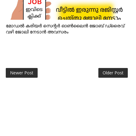
മോഡൽ കരിയർ സെന്റർ ഓൺലൈൻ ജോബ് ഡ്രൈവ്
വഴി ജോലി നേടാൻ അവസരം
Newer Post
Older Post