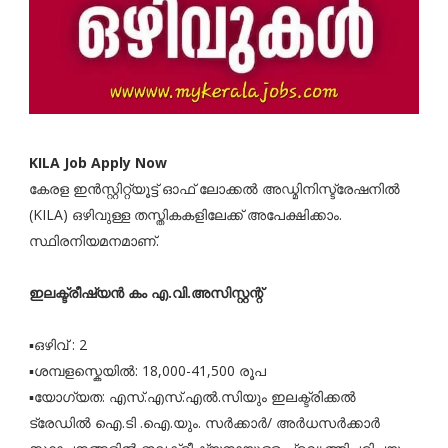
KILA Job Apply Now
കേരള ഇൻസ്റ്റിറ്റ്യൂട്ട് ഓഫ് ലോക്കൽ അഡ്മിനിസ്ട്രേഷനിൽ
(KILA) ഒഴിവുള്ള തസ്തികകളിലേക്ക് അപേക്ഷിക്കാം.
സ്ഥിരനിയമനമാണ്.
ഇലക്ട്രീഷ്യൻ കം എ.വി.അസിസ്റ്റന്റ്
▪️ഒഴിവ് : 2
▪️ശമ്പളസ്കെയിൽ: 18,000-41,500 രൂപ
▪️യോഗ്യത: എസ്.എസ്.എൽ.സിയും ഇലക്ട്രിക്കൽ
ട്രേഡിൽ ഐ.ടി .ഐ.യും. സർക്കാർ/ അർധസർക്കാർ