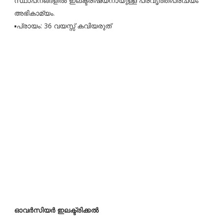
സ്ഥാപനങ്ങളിൽ ഇലക്ട്രീഷ്യനായുള്ള പ്രവൃത്തിപരിചയം
അഭികാമ്യം.
▪️പ്രായം: 36 വയസ്സ് കവിയരുത്
ഓവർസിയർ ഇലക്ട്രിക്കൽ