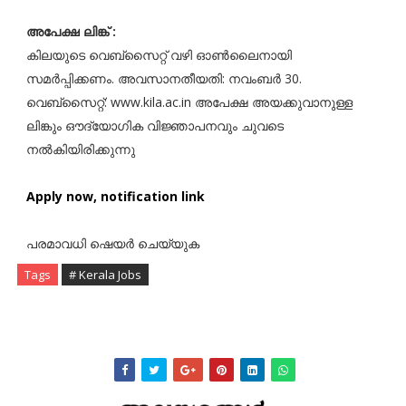
അപേക്ഷ ലിങ്ക് :
കിലയുടെ വെബ്സൈറ്റ് വഴി ഓൺലൈനായി
സമർപ്പിക്കണം. അവസാനതീയതി: നവംബർ 30.
വെബ്സൈറ്റ്: www.kila.ac.in അപേക്ഷ അയക്കുവാനുള്ള
ലിങ്കും ഔദ്യോഗിക വിജ്ഞാപനവും ചുവടെ
നൽകിയിരിക്കുന്നു
Apply now, notification link
പരമാവധി ഷെയർ ചെയ്യുക
Tags
# Kerala Jobs