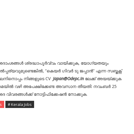
ശദാംശങ്ങൾ ശ്രദ്ധാപൂർവ്വം വായിക്കുക, യോഗ്യതയും
ൽപ്പര്യവുമുണ്ടെങ്കിൽ, “കെയർ ഗിവർ ടു ജപ്പാൻ” എന്ന സബ്ജക്റ്റ്
നിനൊപ്പം നിങ്ങളുടെ CV
Japan@Odepc.In
ലേക്ക് അയയ്ക്കുക
െയിൽ വഴി അപേക്ഷിക്കേണ്ട അവസാന തീയതി: നവംബർ 25
ശദ വിവരങ്ങൾക്ക് നോട്ടിഫിക്കേഷൻ നോക്കുക.
s
# Kerala Jobs