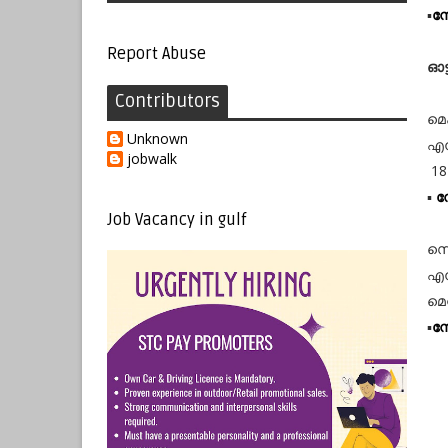
▪️
നോ
Report Abuse
ഓട
Contributors
മെക
Unknown
എൻ
jobwalk
18-
▪️
ന
Job Vacancy in gulf
സെ
എൻ
മെ
▪️
നോ