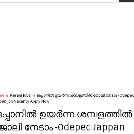
me
Kerala Jobs
ജപ്പാനിൽ ഉയർന്ന ശമ്പളത്തിൽ ജോലി നേടാം -Odepec
pan Job Vacancy Apply Now
പ്പാനിൽ ഉയർന്ന ശമ്പളത്തിൽ
ോലി നേടാം -Odepec Jappan