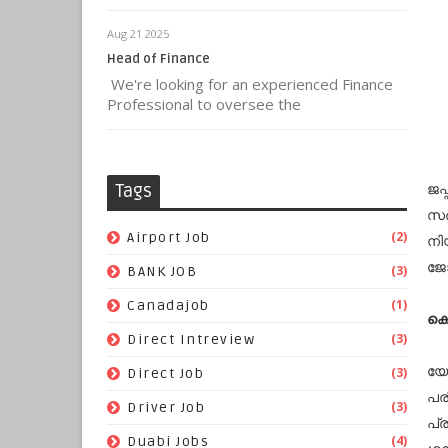
Aug 21 2025
Head of Finance
We're looking for an experienced Finance
Professional to oversee the
ജപ
Tags
സർ
(2)
Airport Job
നി
ജോ
(3)
BANK JOB
(1)
Canadajob
കെ
(3)
Direct Intreview
യോ
(3)
Direct Job
പര
(3)
Driver Job
പ്ര
(4)
Duabi Jobs