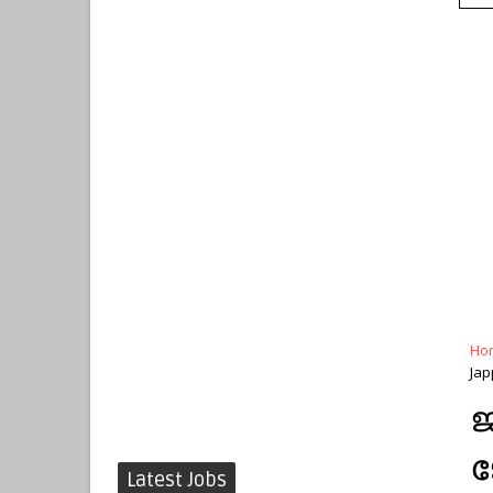
Ho
Jap
ജ
ജ
Latest Jobs