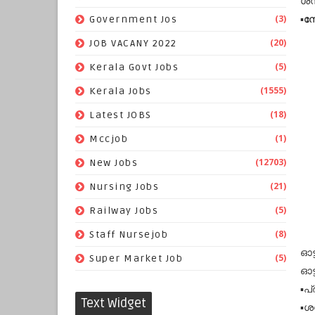
ശമ്
▪️
നോ
(3)
Government Jos
(20)
JOB VACANY 2022
(5)
Kerala Govt Jobs
(1555)
Kerala Jobs
(18)
Latest JOBS
(1)
Mccjob
(12703)
New Jobs
(21)
Nursing Jobs
(5)
Railway Jobs
(8)
Staff Nursejob
ഓട
(5)
Super Market Job
ഓട
▪️പ
Text Widget
▪️ശ