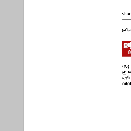
Shar
സുപ
ഇന്
ഒഴി
വിളി