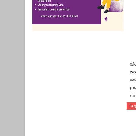
വി
താ
ലൈ
ഇമ
വി
Tag