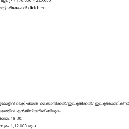
പളം: JPY 170,000 – 220,000
ട്ടിഫിക്കേഷൻ click here
്ടമോട്ടീവ് ടെക്നിഷ്യൻ: മെക്കാനിക്കൽ/ഇലക്ട്രിക്കൽ/ ഇലക്ട്രോണിക്സ്
്ടമോട്ടീവ് എൻജിനീയറിങ് ബിരുദം:
്രായം 18-30;
മ്പളം :1,12,000 രൂപ