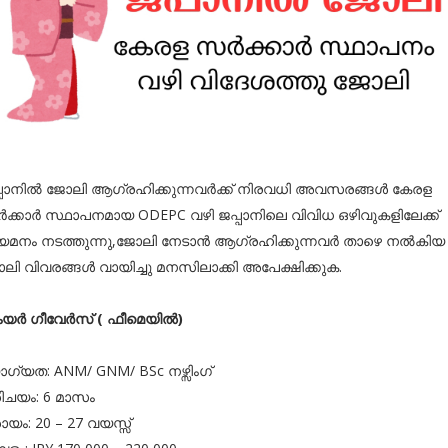
്പാനിൽ ജോലി ആഗ്രഹിക്കുന്നവർക്ക് നിരവധി അവസരങ്ങൾ കേരള
ക്കാർ സ്ഥാപനമായ ODEPC വഴി ജപ്പാനിലെ വിവിധ ഒഴിവുകളിലേക്ക്
യമനം നടത്തുന്നു,ജോലി നേടാൻ ആഗ്രഹിക്കുന്നവർ താഴെ നൽകിയ
ലി വിവരങ്ങൾ വായിച്ചു മനസിലാക്കി അപേക്ഷിക്കുക.
യർ ഗീവേർസ് ( ഫീമെയിൽ)
ഗ്യത: ANM/ GNM/ BSc നഴ്സിംഗ്
ിചയം: 6 മാസം
ായം: 20 – 27 വയസ്സ്