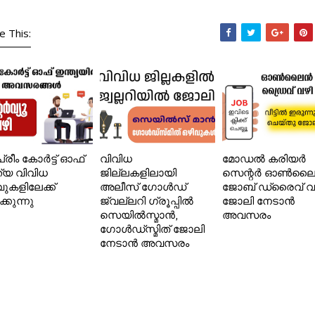
e This:
്രീം കോർട്ട് ഓഫ്
വിവിധ
മോഡൽ കരിയർ
ത്യ വിവിധ
ജില്ലകളിലായി
സെന്റർ ഓൺല
വുകളിലേക്ക്
അലീസ് ഗോൾഡ്
ജോബ് ഡ്രൈവ് വ
ക്കുന്നു
ജ്വല്ലറി ഗ്രൂപ്പിൽ
ജോലി നേടാൻ
സെയിൽസ്മാൻ,
അവസരം
ഗോൾഡ്‌സ്മിത് ജോലി
നേടാൻ അവസരം