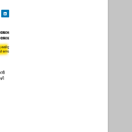
ൈൻ
ഴി