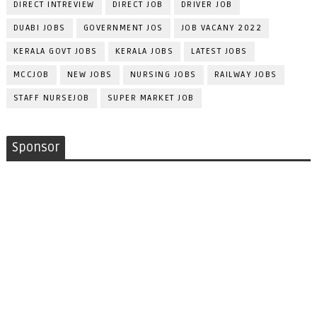
DIRECT INTREVIEW
DIRECT JOB
DRIVER JOB
DUABI JOBS
GOVERNMENT JOS
JOB VACANY 2022
KERALA GOVT JOBS
KERALA JOBS
LATEST JOBS
MCCJOB
NEW JOBS
NURSING JOBS
RAILWAY JOBS
STAFF NURSEJOB
SUPER MARKET JOB
Sponsor