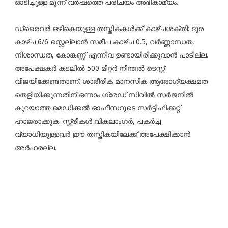
ഓടിച്ചുള്ള മൂന്ന് വർഷത്തെ പരിചയം അഭികാമ്യം.
ഡ്രൈവർ ഒഴികെയുള്ള തസ്തികകൾക്ക് കാഴ്ചശക്തി: ദൂര
കാഴ്ച 6/6 സ്റ്റെല്ലാൻ സമീപ കാഴ്ച 0.5, വർണ്ണാന്ധത,
നിശാന്ധത, കോങ്കണ്ണ് എന്നിവ ഉണ്ടായിരിക്കുവാൻ പാടില്ല.
അപേക്ഷകർ കടലിൽ 500 മീറ്റർ നീന്തൽ ടെസ്റ്റ്
വിജയിക്കേണ്ടതാണ്. ശാരീരിക മാനസിക ആരോഗ്യക്ഷമത
തെളിയിക്കുന്നതിന് ഒന്നാം ഗ്രേഡ് സിവിൽ സർജനിൽ
കുറയാത്ത മെഡിക്കൽ ഓഫീസറുടെ സർട്ടിഫിക്കറ്റ്
ഹാജരാക്കുക. സ്ത്രീകൾ വികലാംഗർ, പകർച്ച
വ്യാധിയുള്ളവർ ഈ തസ്തികയിലേക്ക് അപേക്ഷിക്കാൻ
അർഹരല്ല.