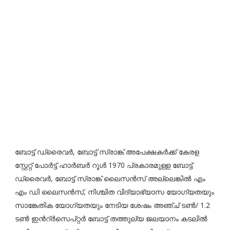
ബോട്ട് ഡ്രൈവർ, ബോട്ട് സ്രാങ്ക് അപേക്ഷകർക്ക് കേരള
സ്റ്റേറ്റ് പോർട്ട് ഹാർബർ റൂൾ 1970 പ്രകാരമുള്ള ബോട്ട്
ഡ്രൈവർ, ബോട്ട് സ്രാങ്ക് ലൈസൻസ് അല്ലെങ്കിൽ എം
എം ഡി ലൈസൻസ്, നിശ്ചിത വിദ്യാഭ്യാസ യോഗ്യതയും
സാങ്കേതിക യോഗ്യതയും നേടിയ ശേഷം അഞ്ച് ടൺ/ 1.2
ടൺ ഇൻറ്ർസെപ്റ്റർ ബോട്ട് തത്തുല്യ ജലയാനം കടലിൽ