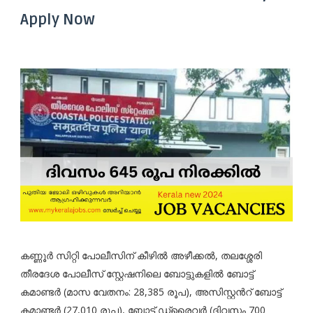
Apply Now
കണ്ണൂർ സിറ്റി പോലീസിന് കീഴിൽ അഴീക്കൽ, തലശ്ശേരി
തീരദേശ പോലീസ് സ്റ്റേഷനിലെ ബോട്ടുകളിൽ ബോട്ട്
കമാണ്ടർ (മാസ വേതനം: 28,385 രൂപ), അസിസ്റ്റൻറ് ബോട്ട്
കമാണ്ടർ (27,010 രൂപ), ബോട്ട് ഡ്രൈവർ (ദിവസം 700