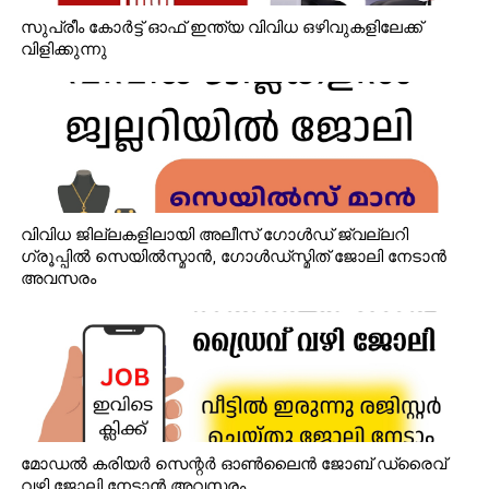
സുപ്രീം കോർട്ട് ഓഫ് ഇന്ത്യ വിവിധ ഒഴിവുകളിലേക്ക്
വിളിക്കുന്നു
വിവിധ ജില്ലകളിലായി അലീസ് ഗോൾഡ് ജ്വല്ലറി
ഗ്രൂപ്പിൽ സെയിൽസ്മാൻ, ഗോൾഡ്‌സ്മിത് ജോലി നേടാൻ
അവസരം
മോഡൽ കരിയർ സെന്റർ ഓൺലൈൻ ജോബ് ഡ്രൈവ്
വഴി ജോലി നേടാൻ അവസരം