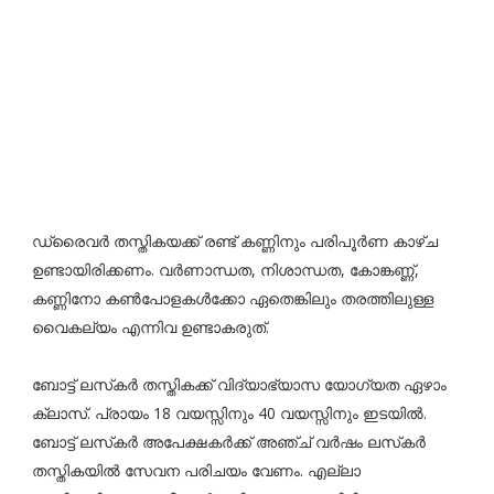
ഡ്രൈവർ തസ്തികയക്ക് രണ്ട് കണ്ണിനും പരിപൂർണ കാഴ്ച
ഉണ്ടായിരിക്കണം. വർണാന്ധത, നിശാന്ധത, കോങ്കണ്ണ്,
കണ്ണിനോ കൺപോളകൾക്കോ ഏതെങ്കിലും തരത്തിലുള്ള
വൈകല്യം എന്നിവ ഉണ്ടാകരുത്.
ബോട്ട് ലസ്‌കർ തസ്തികക്ക് വിദ്യാഭ്യാസ യോഗ്യത ഏഴാം
ക്ലാസ്. പ്രായം 18 വയസ്സിനും 40 വയസ്സിനും ഇടയിൽ.
ബോട്ട് ലസ്‌കർ അപേക്ഷകർക്ക് അഞ്ച് വർഷം ലസ്‌കർ
തസ്തികയിൽ സേവന പരിചയം വേണം. എല്ലാ