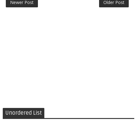
Newer Post
Older Post
Unordered List