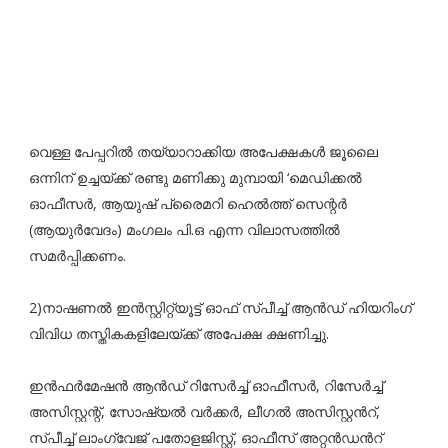
വെള്ള പേപ്പറിൽ തയ്യാറാക്കിയ അപേക്ഷകൾ ജൂലൈ
ഒന്നിന് ഉച്ചയ്ക്ക് രണ്ടു മണിക്കു മുമ്പായി ‘മെഡിക്കൽ
ഓഫീസർ, ആയുഷ് പ്രൈമറി ഹെൽത്ത് സെന്റര്‍
(ആയുർവേദം) മംഗലം പി.ഒ എന്ന വിലാസത്തിൽ
സമർപ്പിക്കണം.
2)നാഷണൽ ഇൻസ്റ്റിറ്റ്യൂട്ട് ഓഫ് സ്പീച്ച് ആൻഡ് ഹിയറിംഗ്
വിവിധ തസ്തികകളിലേയ്ക്ക് അപേക്ഷ ക്ഷണിച്ചു.
ഇൻഫർമേഷൻ ആൻഡ് റിസേർച്ച് ഓഫീസർ, റിസേർച്ച്
അസിസ്റ്റന്റ്, സോഷ്യൽ വർക്കർ, ലീഗൽ അസിസ്റ്റൻറ്,
സ്പീച്ച് ‌ലാംഗ്വേജ്‌ പതോളജിസ്റ്റ്, ഓഫീസ് അറ്റൻഡൻറ്