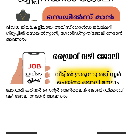
വിവിധ ജില്ലകളിലായി അലീസ് ഗോൾഡ് ജ്വല്ലറി
ഗ്രൂപ്പിൽ സെയിൽസ്മാൻ, ഗോൾഡ്‌സ്മിത് ജോലി നേടാൻ
അവസരം
മോഡൽ കരിയർ സെന്റർ ഓൺലൈൻ ജോബ് ഡ്രൈവ്
വഴി ജോലി നേടാൻ അവസരം