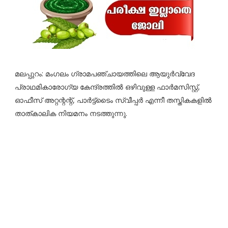
മലപ്പുറം: മംഗലം ഗ്രാമപഞ്ചായത്തിലെ ആയുര്‍വ്വേദ
പ്രാഥമികാരോഗ്യ കേന്ദ്രത്തിൽ ഒഴിവുള്ള ഫാർമസിസ്റ്റ്,
ഓഫീസ് അറ്റന്റന്റ്, പാർട്ട്ടൈം സ്വീപ്പർ എന്നീ തസ്ത‌ികകളില്‍
താത്കാലിക നിയമനം നടത്തുന്നു.