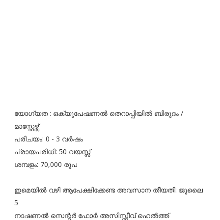
യോഗ്യത : ഒക്യുപേഷണൽ തെറാപ്പിയിൽ ബിരുദം /
മാസ്റ്റേഴ്സ്
പരിചയം: 0 - 3 വർഷം
പ്രായപരിധി: 50 വയസ്സ്
ശമ്പളം: 70,000 രൂപ
ഇമെയിൽ വഴി ആപേക്ഷിക്കേണ്ട അവസാന തീയതി: ജൂലൈ
5
നാഷണൽ സെന്റർ ഫോർ അസിസ്റ്റീവ് ഹെൽത്ത്