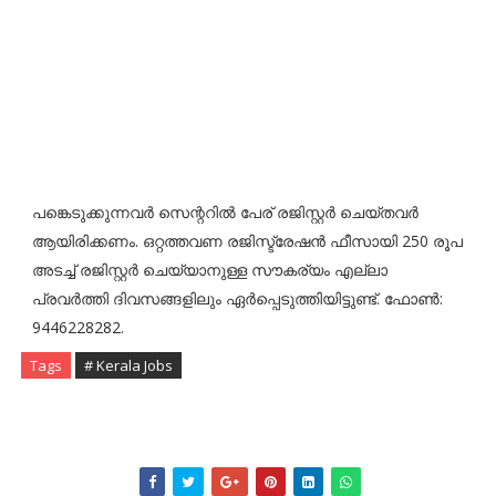
പങ്കെടുക്കുന്നവർ സെന്ററിൽ പേര് രജിസ്റ്റർ ചെയ്തവർ
ആയിരിക്കണം. ഒറ്റത്തവണ രജിസ്ട്രേഷൻ ഫീസായി 250 രൂപ
അടച്ച് രജിസ്റ്റർ ചെയ്യാനുള്ള സൗകര്യം എല്ലാ
പ്രവർത്തി ദിവസങ്ങളിലും ഏർപ്പെടുത്തിയിട്ടുണ്ട്. ഫോൺ:
9446228282.
Tags
# Kerala Jobs