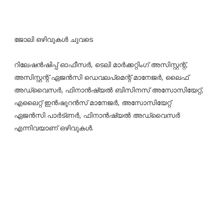
ജോലി ഒഴിവുകൾ ചുവടെ
റിലേഷൻഷിപ്പ് ഓഫീസർ, ടെലി മാർക്കറ്റിംഗ് അസിസ്റ്റന്റ്,
അസിസ്റ്റന്റ് ഏജൻസി ഡെവലപ്മെന്റ് മാനേജർ, ലൈഫ്
അഡ്വൈസർ, ഫിനാൻഷ്യൽ ബിസിനസ് അസോസിയേറ്റ്,
എലൈറ്റ് ഇൻഷുറൻസ് മാനേജർ, അസോസിയേറ്റ്
ഏജൻസി പാർട്ണർ, ഫിനാൻഷ്യൽ അഡ്വൈസർ
എന്നിവയാണ് ഒഴിവുകൾ.