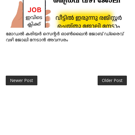
മോഡൽ കരിയർ സെന്റർ ഓൺലൈൻ ജോബ് ഡ്രൈവ്
വഴി ജോലി നേടാൻ അവസരം
Newer Post
Older Post