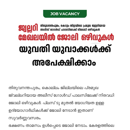
തിരുവനന്തപുരം, കൊല്ലം ജില്ലയിലെ പ്രമുഖ
ജ്വല്ലറിയായ അലീസ് ഗോൾഡ് പാലസിലേക്ക് നിരവധി
ജോലി ഒഴിവുകൾ. പ്ലസ് ടു മുതൽ യോഗ്യത ഉള്ള
ഉദ്യോഗാർഥികൾക്ക് ജോലി നേടാൻ ഇതാണ്
സുവർണ്ണവസരം.
ഭക്ഷണം താമസം ഉൾപ്പെടെ ജോലി നേടാം. കേരളത്തിലെ