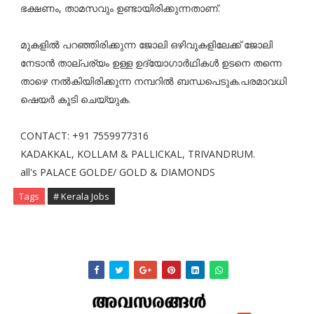
ഭക്ഷണം, താമസവും ഉണ്ടായിരിക്കുന്നതാണ്.
മുകളിൽ പറഞ്ഞിരിക്കുന്ന ജോലി ഒഴിവുകളിലേക്ക് ജോലി
നേടാൻ താല്പര്യം ഉള്ള ഉദ്യോഗാർഥികൾ ഉടനെ തന്നെ
താഴെ നൽകിയിരിക്കുന്ന നമ്പറിൽ ബന്ധപെടുക.പരമാവധി
ഷെയർ കൂടി ചെയ്യുക.
CONTACT: +91 7559977316
KADAKKAL, KOLLAM & PALLICKAL, TRIVANDRUM.
all's PALACE GOLDE/ GOLD & DIAMONDS
Tags
# Kerala Jobs