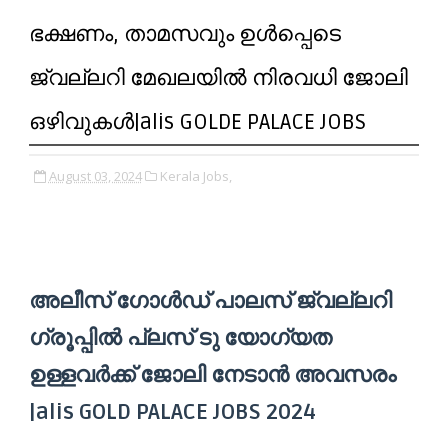
ഭക്ഷണം, താമസവും ഉൾപ്പെടെ
ജ്വല്ലറി മേഖലയിൽ നിരവധി ജോലി
ഒഴിവുകൾ|alis GOLDE PALACE JOBS
August 03, 2024
Kerala Jobs,
അലീസ് ഗോൾഡ് പാലസ് ജ്വല്ലറി
ഗ്രൂപ്പിൽ പ്ലസ് ടു യോഗ്യത
ഉള്ളവർക്ക് ജോലി നേടാൻ അവസരം
|alis GOLD PALACE JOBS 2024