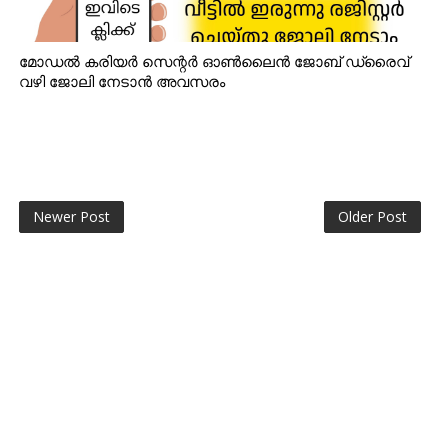
മോഡൽ കരിയർ സെന്റർ ഓൺലൈൻ ജോബ് ഡ്രൈവ്
വഴി ജോലി നേടാൻ അവസരം
Newer Post
Older Post