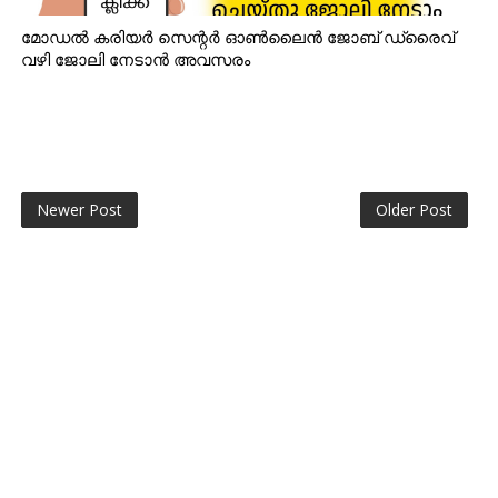
മോഡൽ കരിയർ സെന്റർ ഓൺലൈൻ ജോബ് ഡ്രൈവ്
വഴി ജോലി നേടാൻ അവസരം
Newer Post
Older Post