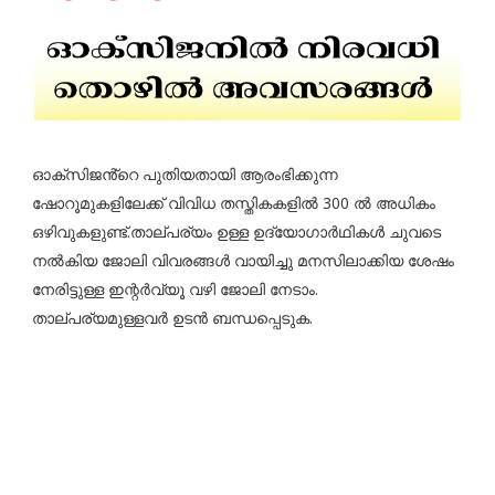
ഓക്‌സിജൻ്റെ പുതിയതായി ആരംഭിക്കുന്ന
ഷോറൂമുകളിലേക്ക് വിവിധ തസ്തികകളിൽ 300 ൽ അധികം
ഒഴിവുകളുണ്ട്.താല്പര്യം ഉള്ള ഉദ്യോഗാർഥികൾ ചുവടെ
നൽകിയ ജോലി വിവരങ്ങൾ വായിച്ചു മനസിലാക്കിയ ശേഷം
നേരിട്ടുള്ള ഇന്റർവ്യൂ വഴി ജോലി നേടാം.
താല്പര്യമുള്ളവർ ഉടൻ ബന്ധപ്പെടുക.