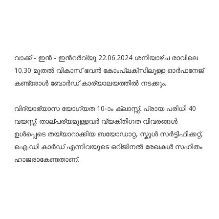
വാക്ക് - ഇൻ - ഇൻറർവ്യൂ 22.06.2024 ശനിയാഴ്ച രാവിലെ
10.30 മുതൽ വികാസ് ഭവൻ കോംപ്ലക്സിലുള്ള ഓർഫനേജ്
കണ്ട്രോൾ ബോർഡ് കാര്യാലയത്തിൽ നടക്കും.
വിദ്യാഭ്യാസ യോഗ്യത 10-ാം ക്ലാസ്സ്. പ്രായ പരിധി 40
വയസ്സ്. താല്പര്യമുള്ളവർ വ്യക്തിഗത വിവരങ്ങൾ
ഉൾപ്പെടെ തയ്യാറാക്കിയ ബയോഡാറ്റ, സ്കൂൾ സർട്ടിഫിക്കറ്റ്,
ഐ.ഡി കാർഡ് എന്നിവയുടെ ഒറിജിനൽ രേഖകൾ സഹിതം
ഹാജരാകേണ്ടതാണ്.