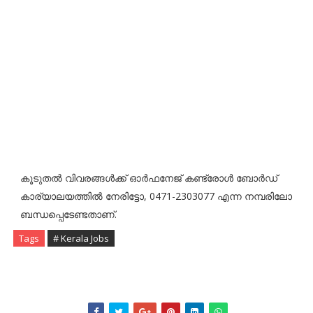
കൂടുതൽ വിവരങ്ങൾക്ക് ഓർഫനേജ് കണ്ട്രോൾ ബോർഡ്
കാര്യാലയത്തിൽ നേരിട്ടോ, 0471-2303077 എന്ന നമ്പരിലോ
ബന്ധപ്പെടേണ്ടതാണ്.
Tags
# Kerala Jobs