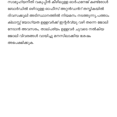
സാമൂഹ്യനീതി വകുപ്പിൻ കീഴിലുള്ള ഓർഫനേജ് കണ്ട്രോൾ
ബോർഡിൽ ഒഴിവുള്ള ഓഫീസ് അറ്റൻഡൻറ് തസ്തികയിൽ
ദിവസക്കൂലി അടിസ്ഥാനത്തിൽ നിയമനം നടത്തുന്നു,പത്താം
ക്ലാസ്സ്‌ യോഗ്യത ഉള്ളവർക്ക് ഇന്റർവ്യൂ വഴി തന്നെ ജോലി
നേടാൻ അവസരം, താല്പര്യം ഉള്ളവർ ചുവടെ നൽകിയ
ജോലി വിവരങ്ങൾ വായിച്ചു മനസിലാക്കിയ ശേഷം
അപേക്ഷിക്കുക.