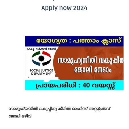
Apply now 2024
സാമൂഹ്യനീതി വകുപ്പിനു കീഴിൽ ഓഫീസ് അറ്റന്റൻസ്
ജോലി ഒഴിവ്