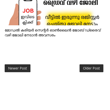
മോഡൽ കരിയർ സെന്റർ ഓൺലൈൻ ജോബ് ഡ്രൈവ്
വഴി ജോലി നേടാൻ അവസരം
Newer Post
Older Post