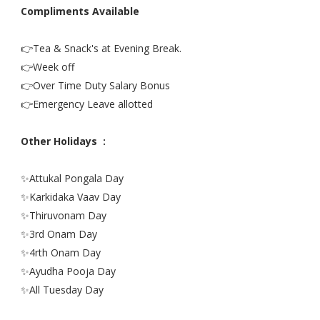
Compliments Available
👉Tea & Snack's at Evening Break.
👉Week off
👉Over Time Duty Salary Bonus
👉Emergency Leave allotted
Other Holidays :
✨Attukal Pongala Day
✨Karkidaka Vaav Day
✨Thiruvonam Day
✨3rd Onam Day
✨4rth Onam Day
✨Ayudha Pooja Day
✨All Tuesday Day