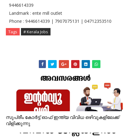
9446614339
Landmark : ente mill outlet
Phone : 9446614339 | 7907075131 | 04712353510
Tags
# Kerala Jobs
സുപ്രീം കോർട്ട് ഓഫ് ഇന്ത്യ വിവിധ ഒഴിവുകളിലേക്ക്
വിളിക്കുന്നു