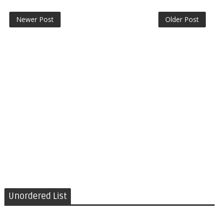
Newer Post
Older Post
Unordered List