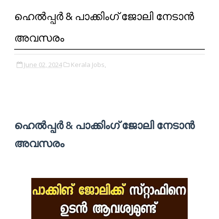
ഹെൽപ്പർ & പാക്കിംഗ് ജോലി നേടാൻ
അവസരം
June 02, 2024
Kerala Jobs,
ഹെൽപ്പർ & പാക്കിംഗ് ജോലി നേടാൻ
അവസരം