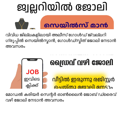
വിവിധ ജില്ലകളിലായി അലീസ് ഗോൾഡ് ജ്വല്ലറി
ഗ്രൂപ്പിൽ സെയിൽസ്മാൻ, ഗോൾഡ്‌സ്മിത് ജോലി നേടാൻ
അവസരം
മോഡൽ കരിയർ സെന്റർ ഓൺലൈൻ ജോബ് ഡ്രൈവ്
വഴി ജോലി നേടാൻ അവസരം