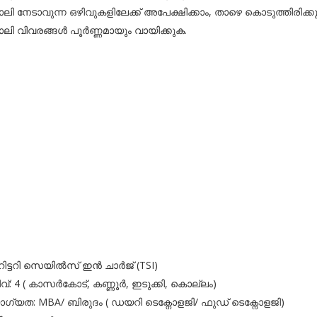
ലി നേടാവുന്ന ഒഴിവുകളിലേക്ക് അപേക്ഷിക്കാം, താഴെ കൊടുത്തിരിക്കു
ലി വിവരങ്ങൾ പൂർണ്ണമായും വായിക്കുക.
റിട്ടറി സെയിൽസ് ഇൻ ചാർജ് (TSI)
ിവ്: 4 ( കാസർകോട്, കണ്ണൂർ, ഇടുക്കി, കൊല്ലം)
ഗ്യത: MBA/ ബിരുദം ( ഡയറി ടെക്നോളജി/ ഫുഡ് ടെക്നോളജി)