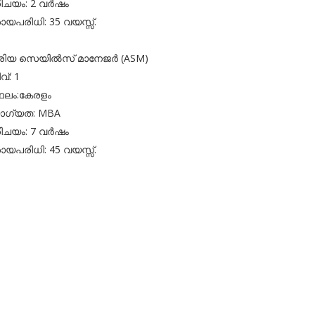
ിചയം: 2 വർഷം
രായപരിധി: 35 വയസ്സ്.
ിയ സെയിൽസ് മാനേജർ (ASM)
വ്: 1
ഥലം:കേരളം
ഗ്യത: MBA
ിചയം: 7 വർഷം
രായപരിധി: 45 വയസ്സ്.