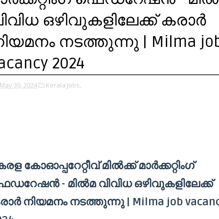
ിവിധ ഒഴിവുകളിലേക്ക് കരാർ
ിയമനം നടത്തുന്നു | Milma jo
acancy 2024
May 30, 2024
Kerala Jobs,
രള കോഓപ്പറേറ്റീവ് മിൽക്ക് മാർക്കറ്റിംഗ്
െഡറേഷൻ - മിൽമ വിവിധ ഒഴിവുകളിലേക്ക്
രാർ നിയമനം നടത്തുന്നു | Milma job vacan