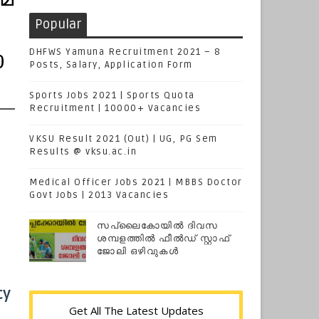
Popular
DHFWS Yamuna Recruitment 2021 – 8
b
Posts, Salary, Application Form
Sports Jobs 2021 | Sports Quota
Recruitment | 10000+ Vacancies
VKSU Result 2021 (Out) | UG, PG Sem
Results @ vksu.ac.in
Medical Officer Jobs 2021 | MBBS Doctor
Govt Jobs | 2013 Vacancies
സപ്ലൈകോയില്‍ ദിവസ
ശമ്പളത്തിൽ ഫീല്‍ഡ് സ്റ്റാഫ്
ജോലി ഒഴിവുകൾ
cy
Get All The Latest Updates