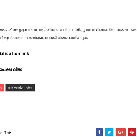
ൽപര്യമുള്ളവർ നോട്ടിഫിക്കേഷൻ വായിച്ചു മനസിലാക്കിയ ശേഷം മെ
ന് മുൻപായി ഓൺലൈനായി അപേക്ഷിക്കുക.
ification link
േക്ഷ ലിങ്ക്
s
# Kerala Jobs
e This: