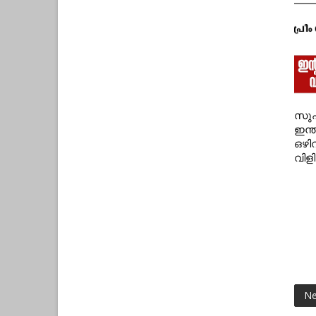
സുപ
ഇന്
ഒഴി
വിളി
Ne