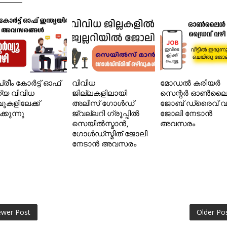
്രീം കോർട്ട് ഓഫ്
വിവിധ
മോഡൽ കരിയർ
ത്യ വിവിധ
ജില്ലകളിലായി
സെന്റർ ഓൺല
വുകളിലേക്ക്
അലീസ് ഗോൾഡ്
ജോബ് ഡ്രൈവ് വ
ക്കുന്നു
ജ്വല്ലറി ഗ്രൂപ്പിൽ
ജോലി നേടാൻ
സെയിൽസ്മാൻ,
അവസരം
ഗോൾഡ്‌സ്മിത് ജോലി
നേടാൻ അവസരം
wer Post
Older Po