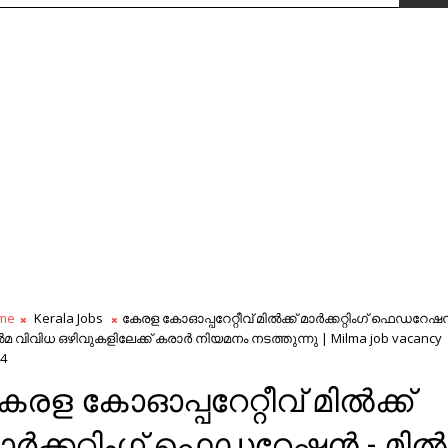
me
Kerala Jobs
കേരള കോഓപ്പറേറ്റീവ് മിൽക്ക് മാർക്കറ്റിംഗ് ഫെഡറേഷ
മ വിവിധ ഒഴിവുകളിലേക്ക് കരാർ നിയമനം നടത്തുന്നു | Milma job vacancy
4
േരള കോഓപ്പറേറ്റീവ് മിൽക്ക്
ാർക്കറ്റിംഗ് ഫെഡറേഷൻ - മി