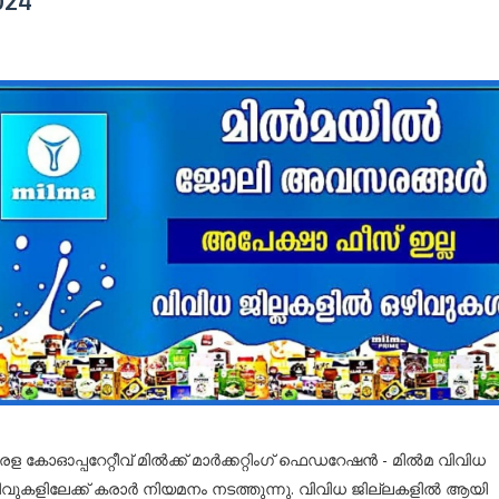
024
രള കോഓപ്പറേറ്റീവ് മിൽക്ക് മാർക്കറ്റിംഗ് ഫെഡറേഷൻ - മിൽമ വിവിധ
ിവുകളിലേക്ക് കരാർ നിയമനം നടത്തുന്നു. വിവിധ ജില്ലകളിൽ ആയി