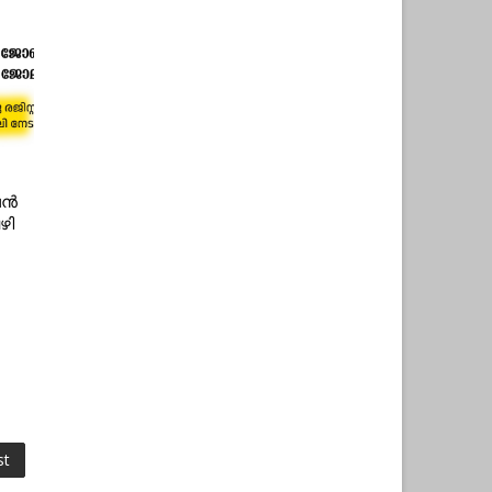
ൈൻ
ഴി
st