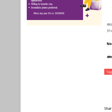
താ
31
Not
അപ
Tag
Shar