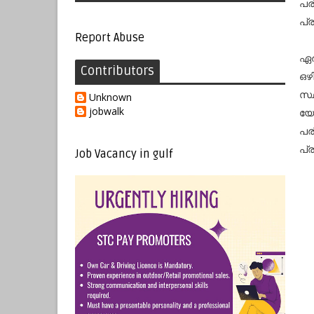
പര
പ്
Report Abuse
ഏര
Contributors
ഒഴി
സ്
Unknown
jobwalk
യോ
പര
പ്
Job Vacancy in gulf