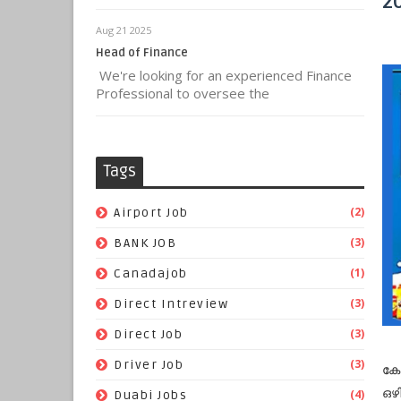
2
Aug 21 2025
Head of Finance
We're looking for an experienced Finance
Professional to oversee the
Tags
(2)
Airport Job
(3)
BANK JOB
(1)
Canadajob
(3)
Direct Intreview
(3)
Direct Job
(3)
Driver Job
കേ
ഒഴ
(4)
Duabi Jobs