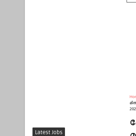
Ho
മിൽ
202
ക
Latest Jobs
മ