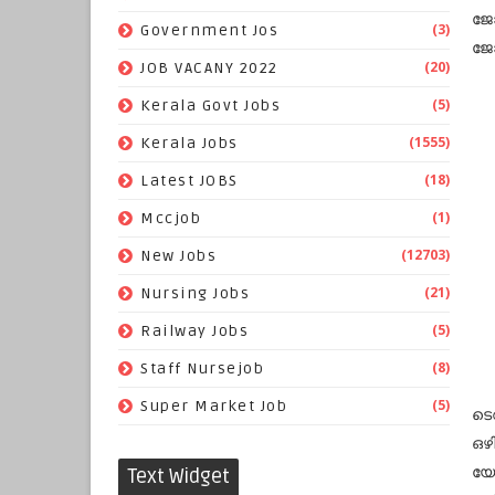
ജോ
(3)
Government Jos
ജോ
(20)
JOB VACANY 2022
(5)
Kerala Govt Jobs
(1555)
Kerala Jobs
(18)
Latest JOBS
(1)
Mccjob
(12703)
New Jobs
(21)
Nursing Jobs
(5)
Railway Jobs
(8)
Staff Nursejob
(5)
Super Market Job
ടെ
ഒഴ
യോ
Text Widget