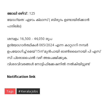
ജോലി ഒഴിവ് :
125
യോഗ്യത: ഏഴാം ക്ലാസ് ( ബിരുദം ഉണ്ടായിരിക്കാൻ
പാടില്ല)
ശമ്പളം: 16,500 - 44,050 രൂപ
ഉദ്യോഗാർത്ഥികൾ 065/2024 എന്ന കാറ്റഗറി നമ്പർ
ഉപയോഗിച്ച് മെയ് 15ന് മുൻപായി ഓൺലൈനായി പി എസ്
സി പ്രൊഫൈൽ വഴി അപേക്ഷിക്കുക.
വിശദവിവരങ്ങൾ നോട്ടിഫിക്കേഷനിൽ നൽകിയിട്ടുണ്ട്
Notification link
Tags
# Kerala Jobs