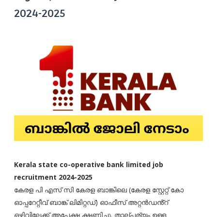
2024-2025
Kerala state co-operative bank limited job
recruitment 2024-2025
കേരള പി എസ് സി കേരള ബാങ്കിലെ (കേരള സ്റ്റേറ്റ് കോ
ഓപ്പറേറ്റീവ് ബാങ്ക് ലിമിറ്റഡ്) ഓഫീസ് അറ്റൻഡൻ്റ്
ഒഴിവിലേക്ക് അപേക്ഷ ക്ഷണിച്ചു. താല്പര്യം ഉള്ള