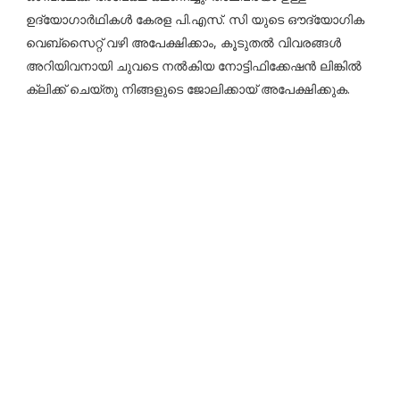
ഉദ്യോഗാർഥികൾ കേരള പി.എസ്. സി യുടെ ഔദ്യോഗിക
വെബ്സൈറ്റ് വഴി അപേക്ഷിക്കാം, കൂടുതൽ വിവരങ്ങൾ
അറിയിവനായി ചുവടെ നൽകിയ നോട്ടിഫിക്കേഷൻ ലിങ്കിൽ
ക്ലിക്ക് ചെയ്തു നിങ്ങളുടെ ജോലിക്കായ് അപേക്ഷിക്കുക.