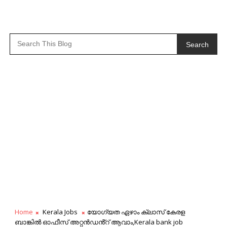
Search
Home
Kerala Jobs
യോഗ്യത ഏഴാം ക്ലാസ് കേരള
ബാങ്കിൽ ഓഫീസ് അറ്റൻഡൻ്റ് ആവാം,Kerala bank job