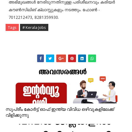
അഭിമുഖങ്ങള്‍ നേരിടുന്നതിനുള്ള പരിശീലനവും കരിയര്‍
കൗണ്‍സിലിങ് ക്ലാസ്സുകളും നടത്തും. ഫോണ്‍ -
7012212473, 8281359930.
Tags
# Kerala Jobs
സുപ്രീം കോർട്ട് ഓഫ് ഇന്ത്യ വിവിധ ഒഴിവുകളിലേക്ക്
വിളിക്കുന്നു