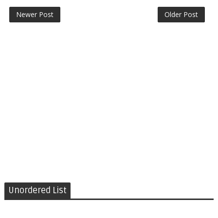
Newer Post
Older Post
Unordered List