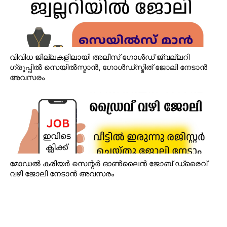
വിവിധ ജില്ലകളിലായി അലീസ് ഗോൾഡ് ജ്വല്ലറി
ഗ്രൂപ്പിൽ സെയിൽസ്മാൻ, ഗോൾഡ്‌സ്മിത് ജോലി നേടാൻ
അവസരം
മോഡൽ കരിയർ സെന്റർ ഓൺലൈൻ ജോബ് ഡ്രൈവ്
വഴി ജോലി നേടാൻ അവസരം