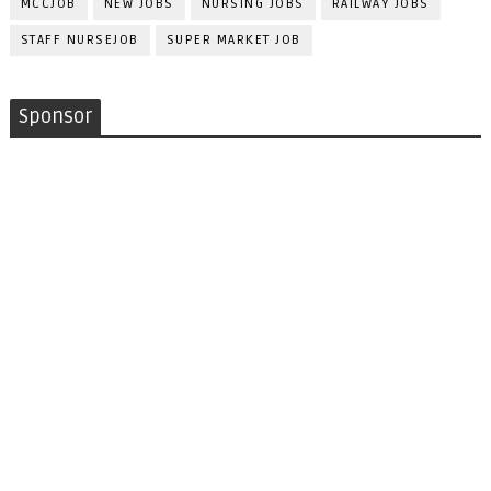
MCCJOB
NEW JOBS
NURSING JOBS
RAILWAY JOBS
STAFF NURSEJOB
SUPER MARKET JOB
Sponsor