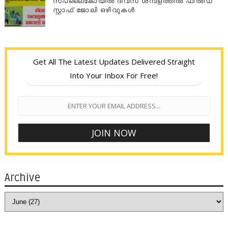
സപ്ലൈകോയില്‍ ദിവസ ശമ്പളത്തിൽ ഫീല്‍ഡ്
സ്റ്റാഫ് ജോലി ഒഴിവുകൾ
Get All The Latest Updates Delivered Straight
Into Your Inbox For Free!
Archive