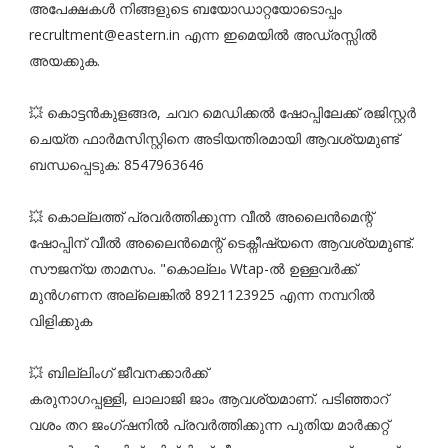
അപേക്ഷകൾ നിങ്ങളുടെ ബയോഡാറ്റയോടൊപ്പം
recrultment@eastern.in എന്ന ഇമെയിൽ അഡ്രസ്സിൽ
അയക്കുക.
💥 കൊട്ടൻകുളങ്ങര, ചവറ മെഡിക്കൽ ഷോപ്പിലേക്ക് രജിസ്റ്റർ
ചെയ്ത ഫാർമസിസ്റ്റിനെ അടിയന്തിരമായി ആവശ്യമുണ്ട്
ബന്ധപ്പെടുക: 8547963646
💥 കൊല്ലത്ത് പ്രവർത്തിക്കുന്ന വീൽ അലൈൻമെന്റ്
ഷോപ്പിന് വീൽ അലൈൻമെന്റ് ടെക്നീഷ്യനെ ആവശ്യമുണ്ട്.
സൗജന്യ താമസം. "കൊല്ലം Wtap-ൽ ഉള്ളവർക്ക്
മുൻഗണന അല്ലെങ്കിൽ 8921123925 എന്ന നമ്പറിൽ
വിളിക്കുക
💥 ബില്ലിംഗ് ജീവനക്കാർക്ക്
കരുനാഗപ്പള്ളി, ലാലാജി ജാം ആവശ്യമാണ്. പടിഞ്ഞാറ്
വശം തറ ജംഗ്ഷനിൽ പ്രവർത്തിക്കുന്ന പുതിയ മാർക്കറ്റ്