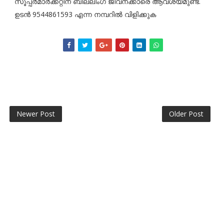
സൂപ്പർമാർക്കറ്റിന് ബില്ലിംഗ് ജീവനക്കാരെ ആവശ്യമുണ്ട്.
ഉടൻ 9544861593 എന്ന നമ്പറിൽ വിളിക്കുക
Newer Post
Older Post