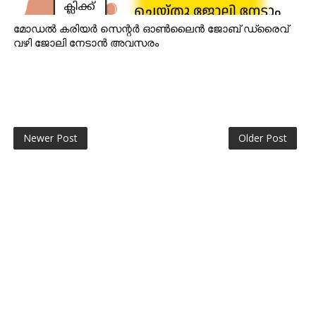
മോഡൽ കരിയർ സെന്റർ ഓൺലൈൻ ജോബ് ഡ്രൈവ്
വഴി ജോലി നേടാൻ അവസരം
Newer Post
Older Post