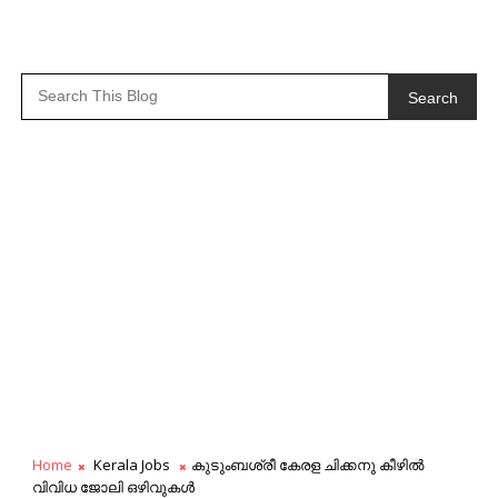
Search
Home
Kerala Jobs
കുടുംബശ്രീ കേരള ചിക്കനു കീഴിൽ
വിവിധ ജോലി ഒഴിവുകൾ