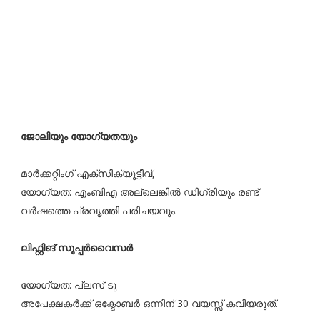
ജോലിയും യോഗ്യതയും
മാർക്കറ്റിംഗ് എക്‌സിക്യൂട്ടീവ്,
യോഗ്യത: എംബിഎ അല്ലെങ്കിൽ ഡിഗ്രിയും രണ്ട്
വർഷത്തെ പ്രവൃത്തി പരിചയവും.
ലിഫ്റ്റിങ് സൂപ്പർവൈസർ
യോഗ്യത: പ്ലസ് ടു
അപേക്ഷകർക്ക് ഒക്ടോബർ ഒന്നിന് 30 വയസ്സ് കവിയരുത്.