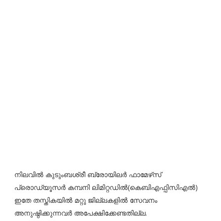
നിലവിൽ കുടുംബശ്രീ ബ്രോയിലർ ഫാമേഴ്‌സ്
പ്രൊഡ്യൂസർ കമ്പനി ലിമിറ്റഡിൽ(കെബിഎഫ്പിസിഎൽ)
ഇതേ തസ്തികയിൽ മറ്റു ജില്ലകളിൽ സേവനം
അനുഷ്ഠിക്കുന്നവർ അപേക്ഷിക്കേണ്ടതില്ല.