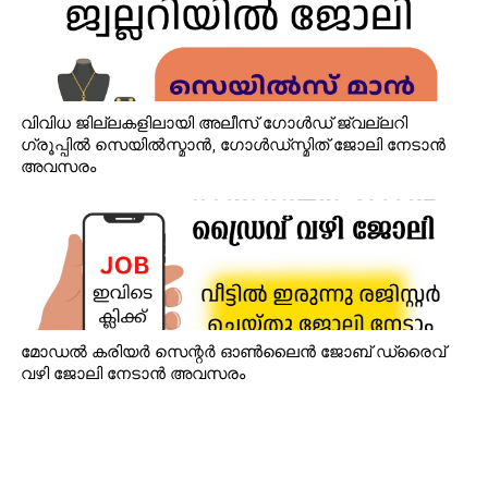
വിവിധ ജില്ലകളിലായി അലീസ് ഗോൾഡ് ജ്വല്ലറി
ഗ്രൂപ്പിൽ സെയിൽസ്മാൻ, ഗോൾഡ്‌സ്മിത് ജോലി നേടാൻ
അവസരം
മോഡൽ കരിയർ സെന്റർ ഓൺലൈൻ ജോബ് ഡ്രൈവ്
വഴി ജോലി നേടാൻ അവസരം