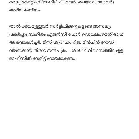
ടൈപ്പ്റൈറ്റിംഗ് (ഇംഗ്ലീഷ് ഹയർ, മലയാളം ലോവർ)
അഭിലഷണീയം.
താൽപര്യമുള്ളവർ സർട്ടിഫിക്കറ്റുകളുടെ അസലും
പകർപ്പും സഹിതം ഏജൻസി ഫോർ ഡെവലപ്മെന്റ് ഓഫ്
അക്വാകൾച്ചർ, ടിസി 29/3126, റീജ, മിൻചിൻ റോഡ്,
വഴുതക്കാട്, തിരുവനന്തപുരം – 695014 വിലാസത്തിലുള്ള
ഓഫീസിൽ നേരിട്ട് ഹാജരാകണം.