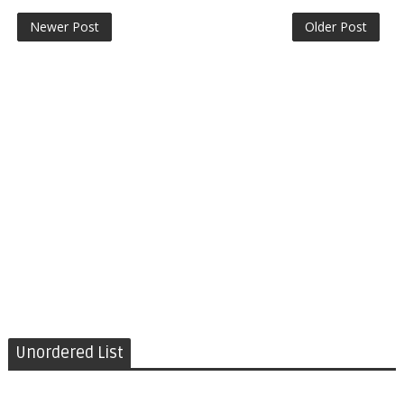
Newer Post
Older Post
Unordered List