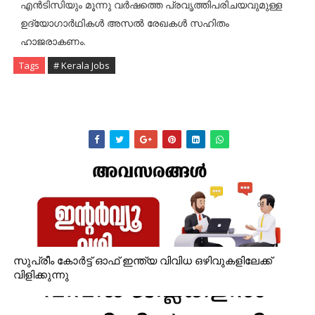
എൻടിസിയും മൂന്നു വർഷത്തെ പ്രവൃത്തിപരിചയവുമുള്ള
ഉദ്യോഗാർഥികൾ അസൽ രേഖകൾ സഹിതം
ഹാജരാകണം.
Tags
# Kerala Jobs
സുപ്രീം കോർട്ട് ഓഫ് ഇന്ത്യ വിവിധ ഒഴിവുകളിലേക്ക്
വിളിക്കുന്നു