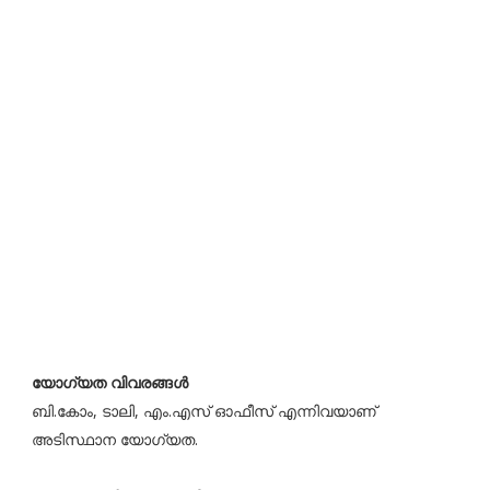
യോഗ്യത വിവരങ്ങൾ
ബി.കോം, ടാലി, എം.എസ് ഓഫീസ് എന്നിവയാണ്
അടിസ്ഥാന യോഗ്യത.