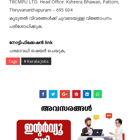
TRCMPU LTD. Head Office: Ksheera Bhawan, Pattom,
Thiruvananthapuram – 695 004
കൂടുതൽ വിവരങ്ങൾക്ക് ചുവടെയുള്ള വിജ്ഞാപനം
പരിശോധിക്കുക.
നോട്ടിഫിക്കേഷൻ link
പരമാവധി ഷെയർ ചെയുക,
Tags
# Kerala Jobs