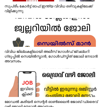
സുപ്രീം കോർട്ട് ഓഫ് ഇന്ത്യ വിവിധ ഒഴിവുകളിലേക്ക്
വിളിക്കുന്നു
വിവിധ ജില്ലകളിലായി അലീസ് ഗോൾഡ് ജ്വല്ലറി
ഗ്രൂപ്പിൽ സെയിൽസ്മാൻ, ഗോൾഡ്‌സ്മിത് ജോലി നേടാൻ
അവസരം
മോഡൽ കരിയർ സെന്റർ ഓൺലൈൻ ജോബ് ഡ്രൈവ്
വഴി ജോലി നേടാൻ അവസരം