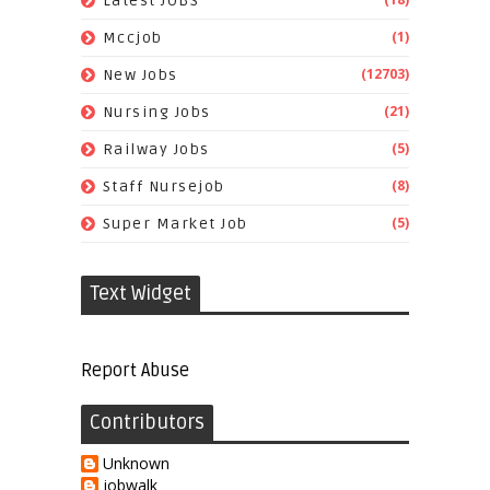
Latest JOBS
(1)
Mccjob
(12703)
New Jobs
(21)
Nursing Jobs
(5)
Railway Jobs
(8)
Staff Nursejob
(5)
Super Market Job
Text Widget
Report Abuse
Contributors
Unknown
jobwalk