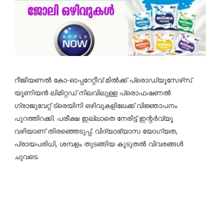
റീജിയണൽ കോ-ഓപ്പറേറ്റീവ് മിൽക്ക് പ്രൊഡ്യൂസേഴ്‌സ്
യൂണിയൻ ലിമിറ്റഡ് നിലവിലുള്ള പ്രൊഫഷണൽ
ഗ്രാജുവേറ്റ് ട്രെയിനി ഒഴിവുകളിലേക്ക് വിജ്ഞാപനം
പുറത്തിറക്കി. പരീക്ഷ ഇല്ലാതെ നേരിട്ട് ഇന്റർവ്യൂ
വഴിയാണ് തിരഞ്ഞെടുപ്പ്. വിദ്യാഭ്യാസ യോഗ്യത,
പ്രായപരിധി, ശമ്പളം തുടങ്ങിയ കൂടുതൽ വിവരങ്ങൾ
ചുവടെ.