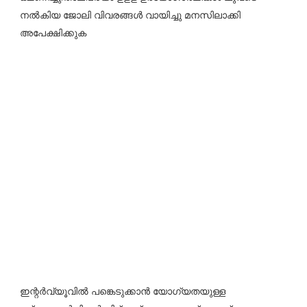
നൽകിയ ജോലി വിവരങ്ങൾ വായിച്ചു മനസിലാക്കി
അപേക്ഷിക്കുക
ഇന്റർവ്യൂവിൽ പങ്കെടുക്കാൻ യോഗ്യതയുള്ള