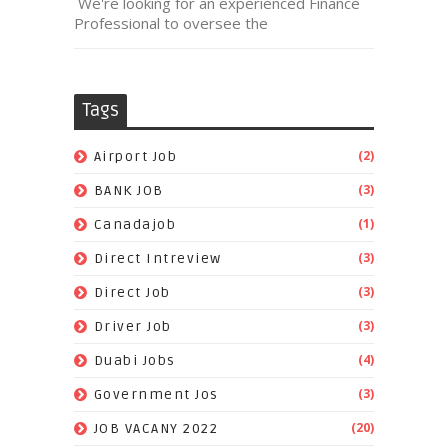
We're looking for an experienced Finance
Professional to oversee the
Tags
(2)
Airport Job
(3)
BANK JOB
(1)
Canadajob
(3)
Direct Intreview
(3)
Direct Job
(3)
Driver Job
(4)
Duabi Jobs
(3)
Government Jos
(20)
JOB VACANY 2022