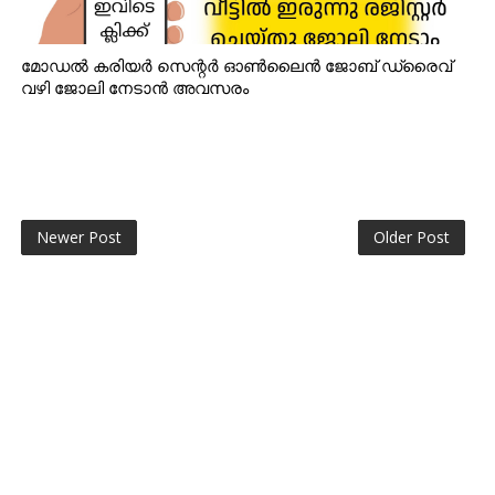
മോഡൽ കരിയർ സെന്റർ ഓൺലൈൻ ജോബ് ഡ്രൈവ്
വഴി ജോലി നേടാൻ അവസരം
Newer Post
Older Post