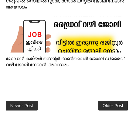
ഗ്രൂപ്പിൽ സെയിൽസ്മാൻ, ഗോൾഡ്‌സ്മിത് ജോലി നേടാൻ
അവസരം
മോഡൽ കരിയർ സെന്റർ ഓൺലൈൻ ജോബ് ഡ്രൈവ്
വഴി ജോലി നേടാൻ അവസരം
Newer Post
Older Post