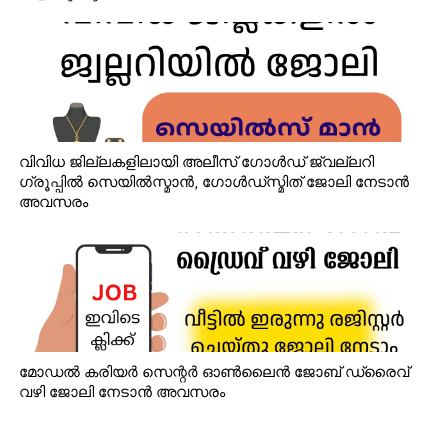
വിവിധ ജില്ലകളിലായി അലീസ് ഗോൾഡ് ജ്വല്ലറി
ഗ്രൂപ്പിൽ സെയിൽസ്മാൻ, ഗോൾഡ്‌സ്മിത് ജോലി നേടാൻ
അവസരം
മോഡൽ കരിയർ സെന്റർ ഓൺലൈൻ ജോബ് ഡ്രൈവ്
വഴി ജോലി നേടാൻ അവസരം