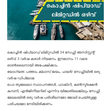
കൊച്ചിൻ ഷിപ്യാഡ് ലിമിറ്റഡിൽ 34 സേഫ്റ്റി അസിസ്റ്റന്റ്
ഒഴിവ്. 3 വർഷ കരാർ നിയമനം. ഈമാസം 11 വരെ
ഓൺലൈനായി അപേക്ഷിക്കാം.
യോഗ്യത: പത്താം ക്ലാസ് ജയം, ഫയർ/ സേഫ്റ്റിയിൽ ഒരു
വർഷ ഡിപ്ലോമ.
പൊ തുമേഖലാ സ്ഥാപനങ്ങൾ, ഫാക്‌ടറി, കൺസ്ട്രക്ഷൻ
കമ്പനി, എൻജിനീയറിങ്‌ എന്നിവ യിലേതിലെങ്കിലും സേഫ്റ്റി
മേഖലയിൽ ഒരു വർഷ പരിശീലനമോ ജോലി ചെയ്‌തുള്ള
പരിചയമോ നേടിയിരിക്കണം.