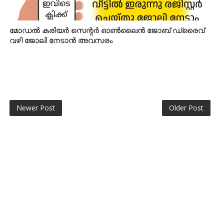
മോഡൽ കരിയർ സെന്റർ ഓൺലൈൻ ജോബ് ഡ്രൈവ്
വഴി ജോലി നേടാൻ അവസരം
Newer Post
Older Post