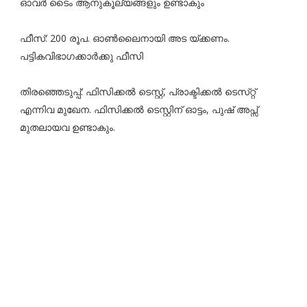
ഓവർ ടൈം ആനുകൂല്യങ്ങളും ഉണ്ടാകും
ഫീസ്: 200 രൂപ. ഓൺലൈനായി അട യ്ക്കണം.
പട്ടികവിഭാഗക്കാർക്കു ഫീസി
തിരഞ്ഞെടുപ്പ്: ഫിസിക്കൽ ടെസ്റ്റ്, പ്രാക്ടിക്കൽ ടെസ്‌റ്റ്
എന്നിവ മുഖേന. ഫിസിക്കൽ ടെസ്റ്റിന് ഓട്ടം, പുഷ് അപ്സ്
മുതലായവ ഉണ്ടാകും.