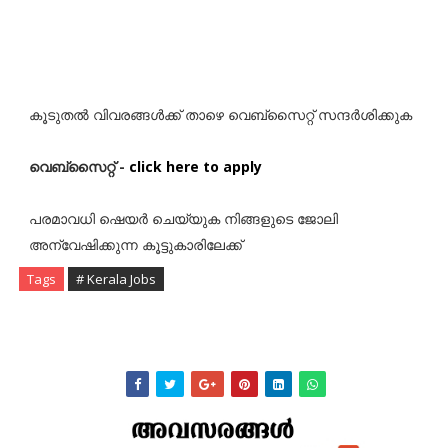
കൂടുതൽ വിവരങ്ങൾക്ക് താഴെ വെബ്സൈറ്റ് സന്ദർശിക്കുക
വെബ്സൈറ്റ് -
click here to apply
പരമാവധി ഷെയർ ചെയ്യുക നിങ്ങളുടെ ജോലി
അന്വേഷിക്കുന്ന കൂട്ടുകാരിലേക്ക്
Tags
# Kerala Jobs