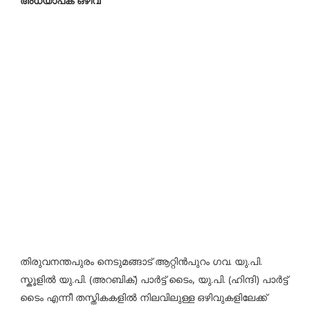
അധ്യാപക ഒഴിവ്
തിരുവനന്തപുരം നെടുമങ്ങാട് ആറ്റിൻപുറം ഗവ. യു.പി.
സ്കൂളിൽ യു.പി. (അറബിക്) പാർട്ട് ടൈം, യു.പി. (ഹിന്ദി) പാർട്ട്
ടൈം എന്നീ തസ്തികകളിൽ നിലവിലുള്ള ഒഴിവുകളിലേക്ക്