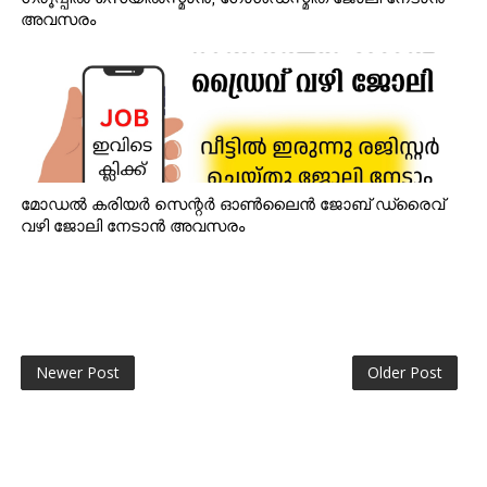
അവസരം
മോഡൽ കരിയർ സെന്റർ ഓൺലൈൻ ജോബ് ഡ്രൈവ്
വഴി ജോലി നേടാൻ അവസരം
Newer Post
Older Post