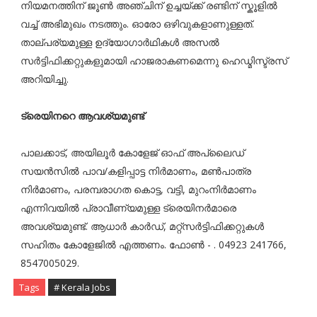
നിയമനത്തിന് ജൂൺ അഞ്ചിന് ഉച്ചയ്ക്ക് രണ്ടിന് സ്കൂളിൽ
വച്ച് അഭിമുഖം നടത്തും. ഓരോ ഒഴിവുകളാണുള്ളത്.
താല്പര്യമുള്ള ഉദ്യോഗാർഥികൾ അസൽ
സർട്ടിഫിക്കറ്റുകളുമായി ഹാജരാകണമെന്നു ഹെഡ്മിസ്ട്രസ്
അറിയിച്ചു.
ട്രെയിനറെ ആവശ്യമുണ്ട്
പാലക്കാട്, അയിലൂര്‍ കോളേജ് ഓഫ് അപ്ലൈഡ്
സയന്‍സില്‍ പാവ/കളിപ്പാട്ട നിര്‍മാണം, മണ്‍പാത്ര
നിര്‍മാണം, പരമ്പരാഗത കൊട്ട, വട്ടി, മുറംനിര്‍മാണം
എന്നിവയില്‍ പ്രാവീണ്യമുള്ള ട്രെയിനര്‍മാരെ
അവശ്യമുണ്ട്. ആധാര്‍ കാര്‍ഡ്, മറ്റ്‌സര്‍ട്ടിഫിക്കറ്റുകള്‍
സഹിതം കോളേജില്‍ എത്തണം. ഫോണ്‍ - . 04923 241766,
8547005029.
Tags
# Kerala Jobs