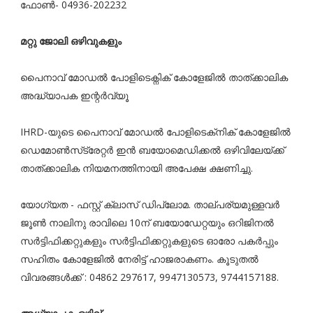
ഫോണ്‍- 04936-202232
മറ്റു ജോലി ഒഴിവുകളും
പൈനാവ് മോഡൽ പോളിടെക്നിക് കോളേജിൽ താത്ക്കാലിക
അദ്ധ്യാപക ഇന്റർവ്യൂ
IHRD-യുടെ പൈനാവ് മോഡൽ പോളിടെക്‌നിക് കോളേജിൽ
ഡെമോൺസ്‌ട്രേറ്റർ ഇൻ ബയോമെഡിക്കൽ ഒഴിവിലേയ്ക്ക്
താത്ക്കാലിക നിയമനത്തിനായി അപേക്ഷ ക്ഷണിച്ചു.
യോഗ്യത - ഫസ്റ്റ് ക്ലാസ് ഡിപ്ലോമ. താല്പര്യമുള്ളവർ
ജൂൺ നാലിനു രാവിലെ 10ന് ബയോഡേറ്റയും ഒറിജിനൽ
സർട്ടിഫിക്കറ്റുകളും സർട്ടിഫിക്കറ്റുകളുടെ ഓരോ പകർപ്പും
സഹിതം കോളേജിൽ നേരിട്ട് ഹാജരാകണം. കൂടുതൽ
വിവരങ്ങൾക്ക് : 04862 297617, 9947130573, 9744157188.