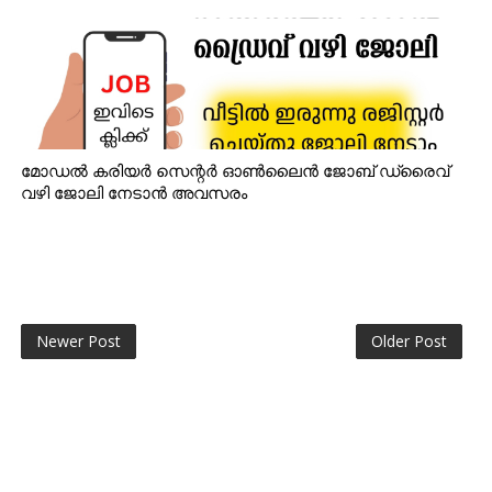
മോഡൽ കരിയർ സെന്റർ ഓൺലൈൻ ജോബ് ഡ്രൈവ്
വഴി ജോലി നേടാൻ അവസരം
Newer Post
Older Post