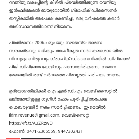
റവന്യു വകുപ്പിന്റെ കീഴിൽ പ്രവർത്തിക്കുന്ന റവന്യു
ഇൻഫർമേഷൻ ബ്യൂറോയിൽ ഗ്രാഫിക് ഡിസൈനർ
തസ്തികയിൽ അപേക്ഷ ക്ഷണിച്ചു. ഒരു വർഷത്തെ കരാർ
അടിസ്ഥാനത്തിലാണ് നിയമനം.
പ്രതിമാസം 20065 രൂപയും സൗജന്യ താമസ
സൗകര്യവും ലഭിക്കും. അംഗീകൃത സർവകലാശാലയിൽ
നിന്നുള്ള ബിരുദവും ഗ്രാഫിക് ഡിസൈനിങ്ങിൽ ഡിപ്ലോമ/
പിജി ഡിപ്ലോമ കോഴ്‌സും പാസായിരിക്കണം. സമാന
മേഖലയിൽ രണ്ട് വർഷത്തെ പ്രവൃത്തി പരിചയം വേണം.
ഉദ്യോഗാർഥികൾ ഐ.എൽ.ഡി.എം വെബ് സൈറ്റിൽ
ലഭ്യമായിട്ടുള്ള ഗൂഗിൾ ഫോം പൂരിപ്പിച്ച് അപേക്ഷ
ഫെബ്രുവരി 5 നകം സമർപ്പിക്കണം. ഇ-മെയിൽ:
ildm.revenue@gmail.com. വെബ്‌സൈറ്റ്:
https://ift.tt/AuZRzwD
ഫോൺ: 0471-2365559, 9447302431