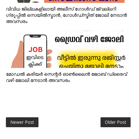
വിവിധ ജില്ലകളിലായി അലീസ് ഗോൾഡ് ജ്വല്ലറി
ഗ്രൂപ്പിൽ സെയിൽസ്മാൻ, ഗോൾഡ്‌സ്മിത് ജോലി നേടാൻ
അവസരം
മോഡൽ കരിയർ സെന്റർ ഓൺലൈൻ ജോബ് ഡ്രൈവ്
വഴി ജോലി നേടാൻ അവസരം
Newer Post
Older Post