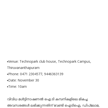
▪️Venue: Technopark club house, Technopark Campus,
Thiruvananthapuram
▪️Phone: 0471 2304577, 9446363139
▪️Date: November 30
▪️Time: 10am
വിവിധ മൾട്ടിനാഷണൽ ഐ.ടി കമ്പനികളിലെ മികച്ച
അവസരങ്ങൾ ലഭിക്കുന്നതിന് വേണ്ടി ഐടിഐ, ഡിപ്ലോമ,