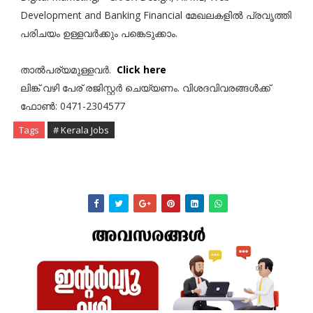
Development and Banking Financial മേഖലകളിൽ പ്രവൃത്തി
പരിചയം ഉള്ളവർക്കും പങ്കെടുക്കാം.
താൽപര്യമുള്ളവർ.
Click here
ലിങ്ക് വഴി പേര് രജിസ്റ്റർ ചെയ്യണം. വിശദവിവരങ്ങൾക്ക്
ഫോൺ: 0471-2304577
Tags
# Kerala Jobs