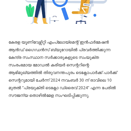
കേരള യൂണിവേഴ്സിറ്റി എംപ്ലോയ്മെന്റ് ഇൻഫർമേഷൻ
ആൻഡ് ഗൈഡൻസ് ബ്യുറോയിൽ പ്രവർത്തിക്കുന്ന
കേന്ദ്ര സംസ്ഥാന സർക്കാരുകളുടെ സംയുക്ത
സംരംഭമായ മോഡൽ കരിയർ സെന്ററിന്റെ
ആഭിമുഖ്യത്തിൽ തിരുവനന്തപുരം ടെക്നോപാർക്ക് പാർക്ക്
സെന്ററുമായി ചേർന്ന് 2024 നവംബർ 30 ന് രാവിലെ 10
മുതൽ “പ്രയുക്തി ടെക്നോ ഡ്രൈവ് 2024” എന്ന പേരിൽ
സൗജന്യ തൊഴിൽമേള സംഘടിപ്പിക്കുന്നു.