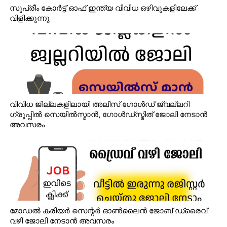
സുപ്രീം കോർട്ട് ഓഫ് ഇന്ത്യ വിവിധ ഒഴിവുകളിലേക്ക്
വിളിക്കുന്നു
വിവിധ ജില്ലകളിലായി അലീസ് ഗോൾഡ് ജ്വല്ലറി
ഗ്രൂപ്പിൽ സെയിൽസ്മാൻ, ഗോൾഡ്‌സ്മിത് ജോലി നേടാൻ
അവസരം
മോഡൽ കരിയർ സെന്റർ ഓൺലൈൻ ജോബ് ഡ്രൈവ്
വഴി ജോലി നേടാൻ അവസരം