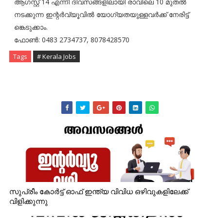
ആഗസ്റ്റ് 14 എന്നീ ദിവസങ്ങളിലായി രാവിലെ 10 മുതല്‍
നടക്കുന്ന ഇന്റര്‍വ്യൂവില്‍ യോഗ്യതയുള്ളവര്‍ക്ക് നേരിട്ട്
ങ്കെടുക്കാം.
ഫോണ്‍: 0483 2734737, 8078428570
Tags
# Kerala Jobs
സുപ്രീം കോർട്ട് ഓഫ് ഇന്ത്യ വിവിധ ഒഴിവുകളിലേക്ക്
വിളിക്കുന്നു