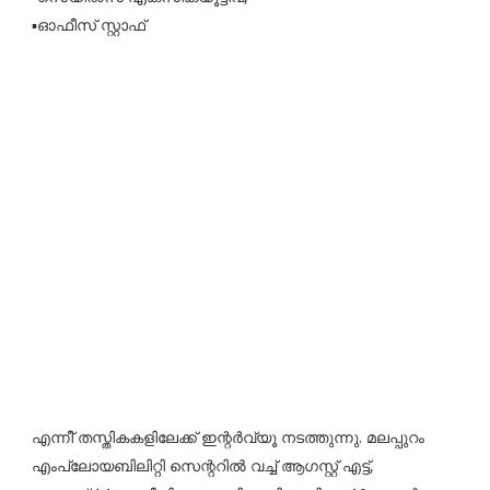
▪️ഓഫീസ് സ്റ്റാഫ്
എന്നീ് തസ്തികകളിലേക്ക് ഇന്റര്‍വ്യൂ നടത്തുന്നു. മലപ്പുറം
എംപ്ലോയബിലിറ്റി സെന്ററില്‍ വച്ച് ആഗസ്റ്റ് എട്ട്,