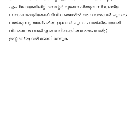
എംപ്ലോയബിലിറ്റി സെന്റര്‍ മുഖേന പ്രമുഖ സ്വകാര്യ
സ്ഥാപനങ്ങളിലേക്ക് വിവിധ തൊഴിൽ അവസരങ്ങൾ ചുവടെ
നൽകുന്നു, താല്പര്യം ഉള്ളവർ ചുവടെ നൽകിയ ജോലി
വിവരങ്ങൾ വായിച്ചു മനസിലാക്കിയ ശേഷം നേരിട്ട്
ഇന്റർവ്യൂ വഴി ജോലി നേടുക.