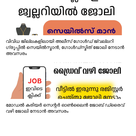
വിവിധ ജില്ലകളിലായി അലീസ് ഗോൾഡ് ജ്വല്ലറി
ഗ്രൂപ്പിൽ സെയിൽസ്മാൻ, ഗോൾഡ്‌സ്മിത് ജോലി നേടാൻ
അവസരം
മോഡൽ കരിയർ സെന്റർ ഓൺലൈൻ ജോബ് ഡ്രൈവ്
വഴി ജോലി നേടാൻ അവസരം