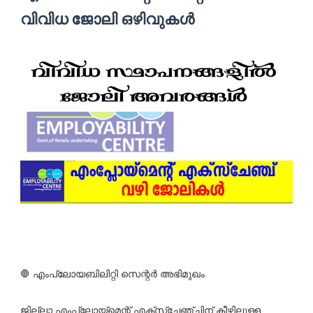
വിവിധ ജോലി ഒഴിവുകൾ
🛑 എംപ്ലോയബിലിറ്റി സെന്റര്‍ അഭിമുഖം
ജില്ലാ എംപ്ലോയ്‌മെന്റ് എക്‌സ്‌ചേഞ്ചിന് കീഴിലുള്ള