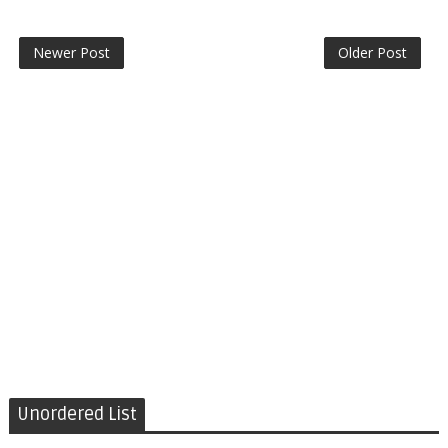
Newer Post
Older Post
Unordered List