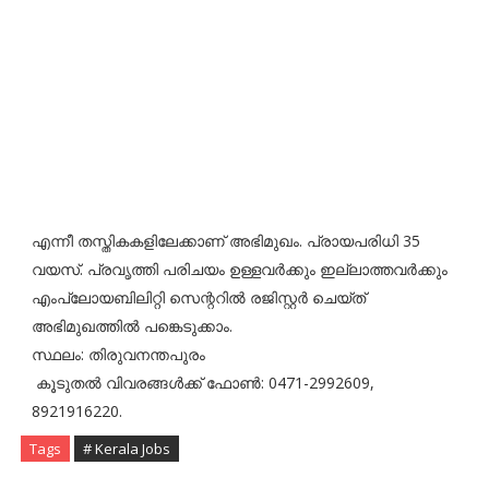
എന്നീ തസ്തികകളിലേക്കാണ് അഭിമുഖം. പ്രായപരിധി 35
വയസ്. പ്രവൃത്തി പരിചയം ഉള്ളവർക്കും ഇല്ലാത്തവർക്കും
എംപ്ലോയബിലിറ്റി സെന്ററിൽ രജിസ്റ്റർ ചെയ്ത്
അഭിമുഖത്തിൽ പങ്കെടുക്കാം.
സ്ഥലം: തിരുവനന്തപുരം
കൂടുതൽ വിവരങ്ങൾക്ക് ഫോൺ: 0471-2992609,
8921916220.
Tags
# Kerala Jobs