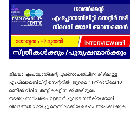
ജില്ലാ എംപ്ലോയ്മെന്റ് എക്‌സ്‌ചേഞ്ചിനു കീഴിലുള്ള
എംപ്ലോയബിലിറ്റി സെന്ററിൽ ജൂലൈ 11ന് രാവിലെ 10
മണിക്ക് വിവിധ തസ്തികകളിലേക്ക് അഭിമുഖം
നടക്കും.താല്പര്യം ഉള്ളവർ ചുവടെ നൽകിയ ജോലി
വിവരങ്ങൾ വായിച്ചു മനസിലാക്കിയ ശേഷം അപേക്ഷിക്കുക.