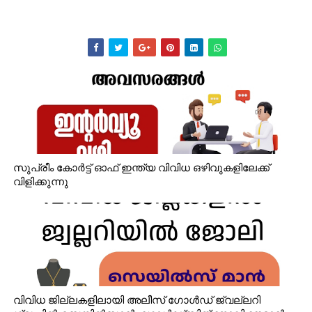
സുപ്രീം കോർട്ട് ഓഫ് ഇന്ത്യ വിവിധ ഒഴിവുകളിലേക്ക്
വിളിക്കുന്നു
വിവിധ ജില്ലകളിലായി അലീസ് ഗോൾഡ് ജ്വല്ലറി