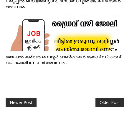
ഗ്രൂപ്പിൽ സെയിൽസ്മാൻ, ഗോൾഡ്‌സ്മിത് ജോലി നേടാൻ
അവസരം
മോഡൽ കരിയർ സെന്റർ ഓൺലൈൻ ജോബ് ഡ്രൈവ്
വഴി ജോലി നേടാൻ അവസരം
Newer Post
Older Post