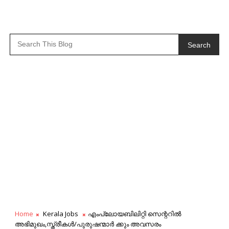
Search
Home
Kerala Jobs
എംപ്ലോയബിലിറ്റി സെന്ററിൽ
അഭിമുഖം,സ്ത്രീകൾ/പുരുഷന്മാർ ക്കും അവസരം