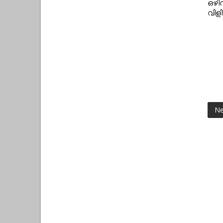
ഒഴി
വിളി
Ne