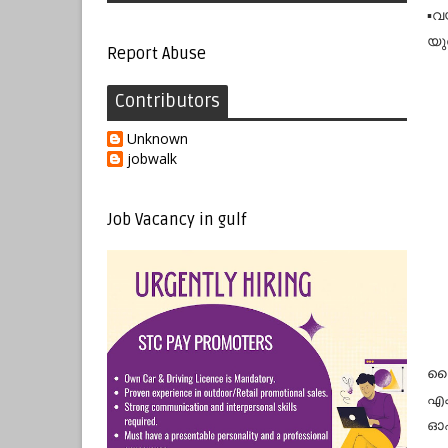
▪️
യുവ
Report Abuse
Contributors
Unknown
jobwalk
Job Vacancy in gulf
വൈത
എക
ഓഫ