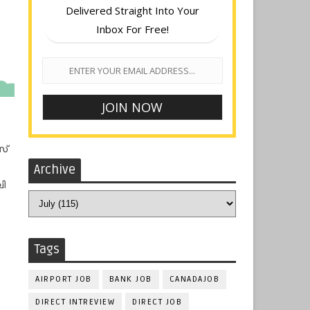
Delivered Straight Into Your
Inbox For Free!
സ്
Archive
ലി
Tags
AIRPORT JOB
BANK JOB
CANADAJOB
DIRECT INTREVIEW
DIRECT JOB