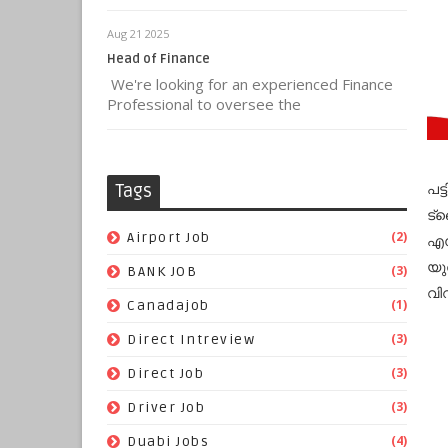
Aug 21 2025
Head of Finance
We're looking for an experienced Finance
Professional to oversee the
പട്
Tags
ട്
(2)
Airport Job
എന്
യു
(3)
BANK JOB
വി
(1)
Canadajob
(3)
Direct Intreview
(3)
Direct Job
(3)
Driver Job
(4)
Duabi Jobs