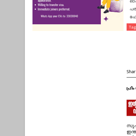
ഓഫ
പര
ഫോ
Tag
Shar
സുപ
ഇന്