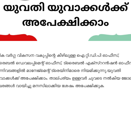
ടിക വര്‍ഗ്ഗ വികസന വകുപ്പിന്റെ കീഴിലുള്ള ഐ.റ്റി.ഡി.പി ഓഫീസ്,
രൈബല്‍ ഡെവലപ്പ്‌മെന്റ് ഓഫീസ്, ട്രൈബല്‍ എക്‌സ്‌ററന്‍ഷന്‍ ഓഫീ
നിവടങ്ങളില്‍ മാനേജ്‌മെന്റ് ട്രെയിനിമാരെ നിയമിക്കുന്നു.യുവതി
വാക്കള്‍ക്ക് അപേക്ഷിക്കാം. താല്പര്യം ഉള്ളവർ ചുവടെ നൽകിയ ജോ
വരങ്ങൾ വായിച്ചു മനസിലാക്കിയ ശേഷം അപേക്ഷിക്കുക.