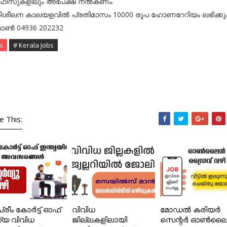
ീസുകളിലും അപേക്ഷ നല്‍കണം.
ിശീലന കാലയളവില്‍ പ്രതിമാസം 10000 രൂപ ഹോണറേറിയം ലഭിക്കും
ണ്‍ 04936 202232
s
# Kerala Jobs
e This:
്രീം കോർട്ട് ഓഫ്
വിവിധ
മോഡൽ കരിയർ
ത്യ വിവിധ
ജില്ലകളിലായി
സെന്റർ ഓൺല