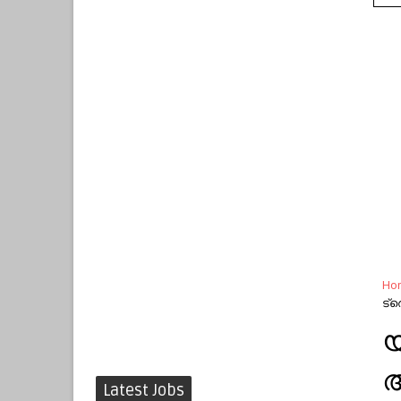
Ho
ട്
യ
അ
Latest Jobs