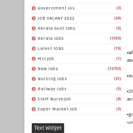
(3)
Government Jos
(20)
JOB VACANY 2022
(5)
Kerala Govt Jobs
(1555)
Kerala Jobs
(18)
Latest JOBS
▪️
(1)
Mccjob
അപ
(12703)
New Jobs
▪️ബ
(21)
Nursing Jobs
(5)
Railway Jobs
▪️2
കവ
(8)
Staff Nursejob
(5)
Super Market Job
▪️
പാ
Text Widget