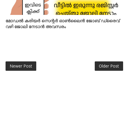
മോഡൽ കരിയർ സെന്റർ ഓൺലൈൻ ജോബ് ഡ്രൈവ്
വഴി ജോലി നേടാൻ അവസരം
Newer Post
Older Post