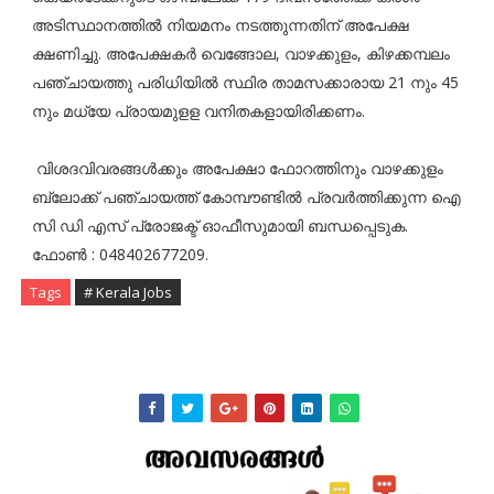
അടിസ്ഥാനത്തിൽ നിയമനം നടത്തുന്നതിന് അപേക്ഷ
ക്ഷണിച്ചു. അപേക്ഷകർ വെങ്ങോല, വാഴക്കുളം, കിഴക്കമ്പലം
പഞ്ചായത്തു പരിധിയിൽ സ്ഥിര താമസക്കാരായ 21 നും 45
നും മധ്യേ പ്രായമുളള വനിതകളായിരിക്കണം.
വിശദവിവരങ്ങൾക്കും അപേക്ഷാ ഫോറത്തിനും വാഴക്കുളം
ബ്ലോക്ക് പഞ്ചായത്ത് കോമ്പൗണ്ടിൽ പ്രവർത്തിക്കുന്ന ഐ
സി ഡി എസ് പ്രോജക്ട് ഓഫീസുമായി ബന്ധപ്പെടുക.
ഫോൺ : 048402677209.
Tags
# Kerala Jobs