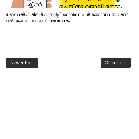
മോഡൽ കരിയർ സെന്റർ ഓൺലൈൻ ജോബ് ഡ്രൈവ്
വഴി ജോലി നേടാൻ അവസരം
Newer Post
Older Post