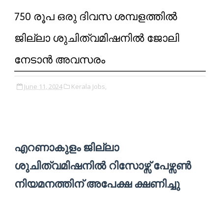
750 രൂപ ഒരു ദിവസ ശമ്പളത്തിൽ
ജില്ലാ ശുചിത്വമിഷനിൽ ജോലി
നേടാൻ അവസരം
June 11, 2024
Kerala Jobs,
എറണാകുളം ജില്ലാ
ശുചിത്വമിഷനിൽ റിസോഴ്സ് പേഴ്സൺ
നിയമനത്തിന് അപേക്ഷ ക്ഷണിച്ചു