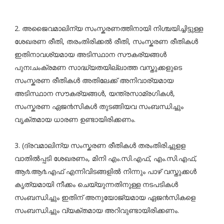
2. അജൈവമാലിന്യ സംസ്കരണത്തിനായി നിശ്ചയിച്ചിട്ടുള്ള
ശേഖരണ രീതി, തരംതിരിക്കൽ രീതി, സംസ്കരണ രീതികൾ
ഇതിനാവശ്യമായ അടിസ്ഥാന സൗകര്യങ്ങൾ
പുനഃചംക്രമണ സാദ്ധ്യതയില്ലാത്ത വസ്തുക്കളുടെ
സംസ്കരണ രീതികൾ അതിലേക്ക് അനിവാര്യമായ
അടിസ്ഥാന സൗകര്യങ്ങൾ, യന്ത്രസാമ്രഗികൾ,
സംസ്കരണ ഏജ൯സികൾ തുടങ്ങിയവ സംബന്ധിച്ചും
വൃക്തമായ ധാരണ ഉണ്ടായിരിക്കണം.
3. (ദ്രവമാലിന്യ സംസ്കരണ രീതികൾ തരംതിരിച്ചുളള
വാതിൽപ്പടി ശേഖരണം, മിനി എം.സി.എഫ്, എം.സി.എഫ്,
ആ൪.ആ൪.എഫ് എന്നിവിടങ്ങളിൽ നിന്നും പാഴ് വസ്തുക്കൾ
കൃത്യമായി നീക്കം ചെയ്യുന്നതിനുള്ള നടപടികൾ
സംബന്ധിച്ചും ഇതിന് അനുയോജ്യമായ ഏജ൯സികളെ
സംബന്ധിച്ചും വ്യക്തമായ അറിവുണ്ടായിരിക്കണം.