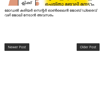
മോഡൽ കരിയർ സെന്റർ ഓൺലൈൻ ജോബ് ഡ്രൈവ്
വഴി ജോലി നേടാൻ അവസരം
Newer Post
Older Post