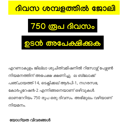
എറണാകുളം ജില്ലാ ശുചിത്വമിഷനിൽ റിസോഴ്സ് പേഴ്സൺ
നിയമനത്തിന് അപേക്ഷ ക്ഷണിച്ചു. ല ബ്ലോക്ക്
പഞ്ചായത്ത്-14, ടെക്നിക്കല് ആ൪പി-1, നഗരസഭ,
കോ൪പ്പറേഷ൯-2 എന്നിങ്ങനെയാണ് ഒഴിവുകൾ.
ഓണറേറിയം 750 രൂപ ഒരു ദിവസം. അഭിമുഖം വഴിയാണ്
നിയമനം.
യോഗ്യത വിവരങ്ങൾ