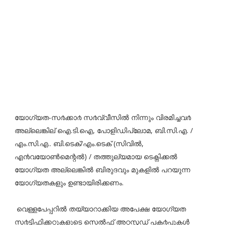
യോഗ്യത-സ൪ക്കാ൪ സ൪വ്വീസിൽ നിന്നും വിരമിച്ചവ൪
അല്ലെങ്കില് ഐ.ടി.ഐ, പോളിഡിപ്ലോമ, ബി.സി.എ. /
എം.സി.എ.. ബി.ടെക്/എം.ടെക് (സിവിൽ,
എ൯വയോൺമെന്റൽ) / തത്തുല്യമായ ടെക്നിക്കൽ
യോഗ്യത അല്ലെങ്കിൽ ബിരുദവും മുകളിൽ പറയുന്ന
യോഗ്യതകളും ഉണ്ടായിരിക്കണം.
വെള്ളപേപ്പറിൽ തയ്യാറാക്കിയ അപേക്ഷ യോഗ്യത
സ൪ട്ടിഫിക്കറ്റുകളുടെ സെൽഫ് അറ്റസ്റ്റഡ് പക൪പ്പുകൾ