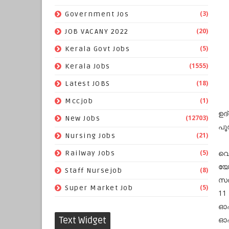
(3)
Government Jos
(20)
JOB VACANY 2022
(5)
Kerala Govt Jobs
(1555)
Kerala Jobs
(18)
Latest JOBS
(1)
Mccjob
ഉദ
(12703)
New Jobs
പൂ
(21)
Nursing Jobs
(5)
വെ
Railway Jobs
യോ
(8)
Staff Nursejob
സര
(5)
Super Market Job
11
ഓഫീ
Text Widget
ഓഫ