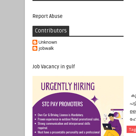
Report Abuse
Contributors
Unknown
jobwalk
Job Vacancy in gulf
കൂട
പട്
ഉളള
ഹോസ
Tag