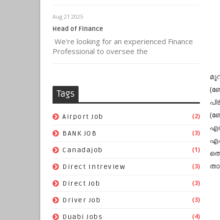
Aug 21 2025
Head of Finance
We're looking for an experienced Finance
Professional to oversee the
മൂ
(ബ
Tags
പ്ര
(ബോ
(2)
Airport Job
എന
(3)
BANK JOB
എഫ
(1)
Canadajob
തെ
താ
(3)
Direct Intreview
(3)
Direct Job
(3)
Driver Job
(4)
Duabi Jobs