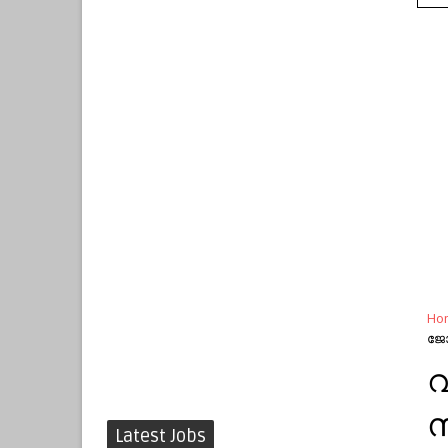
Ho
ജോല
വ
സ
Latest Jobs