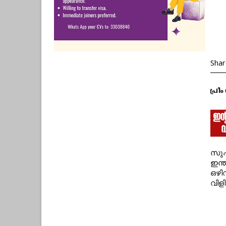
Shar
സുപ
ഇന്
ഒഴി
വിളി