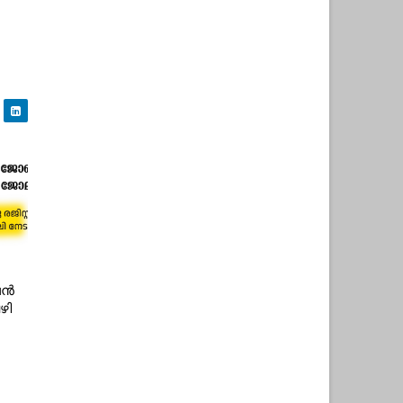
ൈൻ
ഴി