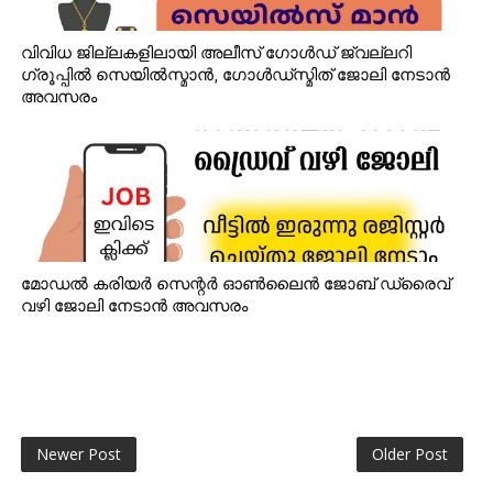
വിവിധ ജില്ലകളിലായി അലീസ് ഗോൾഡ് ജ്വല്ലറി
ഗ്രൂപ്പിൽ സെയിൽസ്മാൻ, ഗോൾഡ്‌സ്മിത് ജോലി നേടാൻ
അവസരം
മോഡൽ കരിയർ സെന്റർ ഓൺലൈൻ ജോബ് ഡ്രൈവ്
വഴി ജോലി നേടാൻ അവസരം
Newer Post
Older Post