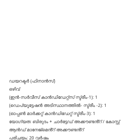
ഡയറക്ടർ (ഫിനാൻസ്)
ഒഴിവ്
(ഇൻ-സർവീസ് കാൻഡിഡേറ്റ്സ് സ്ട്രീം-1): 1
(ഡെപ്യൂട്ടേഷൻ അടിസ്ഥാനത്തിൽ- സ്ട്രീം -2): 1
(ഓപ്പൺ മാർക്കറ്റ് കാൻഡിഡേറ്റ് സ്ട്രീം-3): 1
യോഗ്യത: ബിരുദം + ചാർട്ടേഡ് അക്കൗണ്ടൻ്റ് / കോസ്റ്റ്
ആൻഡ് മാനേജ്‌മെൻ്റ് അക്കൗണ്ടൻ്റ്
പരിചയം: 20 വർഷം