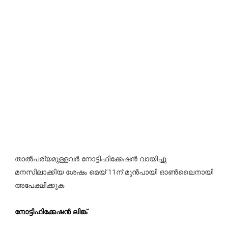
താൽപര്യമുള്ളവർ നോട്ടിഫിക്കേഷൻ വായിച്ചു
മനസിലാക്കിയ ശേഷം മെയ് 11ന് മുൻപായി ഓൺലൈനായി
അപേക്ഷിക്കുക
നോട്ടിഫിക്കേഷൻ ലിങ്ക്