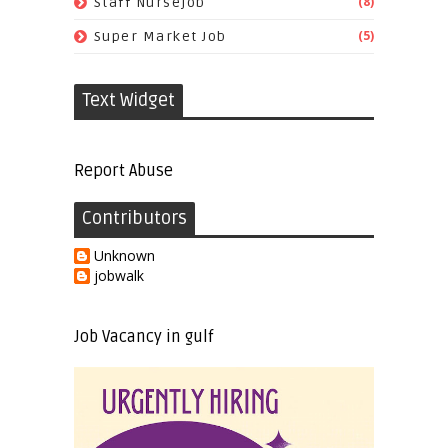
(8)
Staff Nursejob
(5)
Super Market Job
Text Widget
Report Abuse
Contributors
Unknown
jobwalk
Job Vacancy in gulf