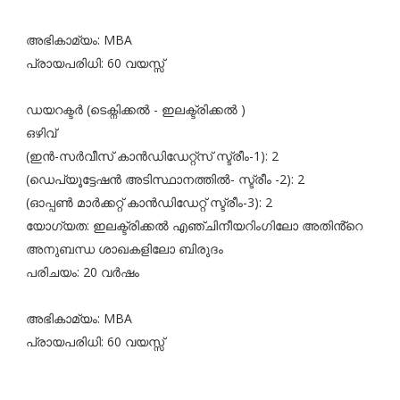
അഭികാമ്യം: MBA
പ്രായപരിധി: 60 വയസ്സ്‌
ഡയറക്ടർ (ടെക്നിക്കൽ - ഇലക്ട്രിക്കൽ )
ഒഴിവ്
(ഇൻ-സർവീസ് കാൻഡിഡേറ്റ്സ് സ്ട്രീം-1): 2
(ഡെപ്യൂട്ടേഷൻ അടിസ്ഥാനത്തിൽ- സ്ട്രീം -2): 2
(ഓപ്പൺ മാർക്കറ്റ് കാൻഡിഡേറ്റ് സ്ട്രീം-3): 2
യോഗ്യത: ഇലക്ട്രിക്കൽ എഞ്ചിനീയറിംഗിലോ അതിൻ്റെ
അനുബന്ധ ശാഖകളിലോ ബിരുദം
പരിചയം: 20 വർഷം
അഭികാമ്യം: MBA
പ്രായപരിധി: 60 വയസ്സ്‌