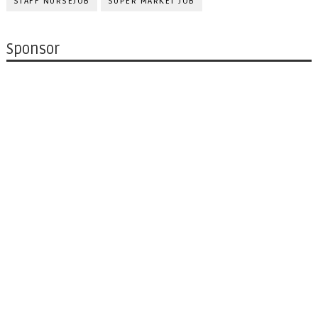
STAFF NURSEJOB
SUPER MARKET JOB
Sponsor