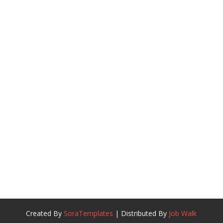
Created By
SoraTemplates
| Distributed By
Job Walk