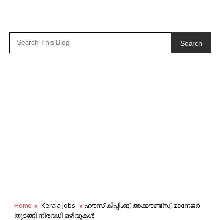
Search
Home
Kerala Jobs
ഹൗസ് കീപ്പിംങ്‌, അക്കൗണ്ട്സ്, മാനേജർ
തുടങ്ങി നിരവധി ഒഴിവുകൾ