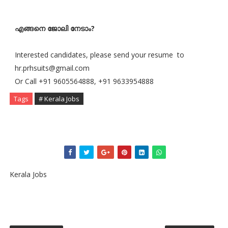
എങ്ങനെ ജോലി നേടാം?
Interested candidates, please send your resume to
hr.prhsuits@gmail.com
Or Call +91 9605564888, +91 9633954888
Tags
# Kerala Jobs
Kerala Jobs