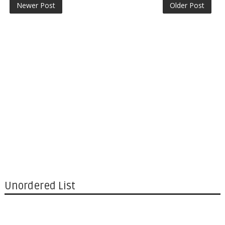
Newer Post
Older Post
Unordered List