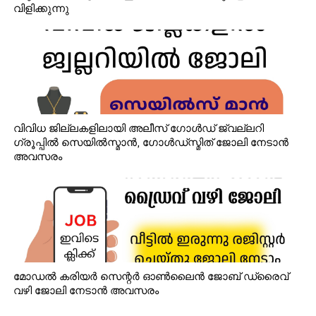
വിളിക്കുന്നു
വിവിധ ജില്ലകളിലായി അലീസ് ഗോൾഡ് ജ്വല്ലറി
ഗ്രൂപ്പിൽ സെയിൽസ്മാൻ, ഗോൾഡ്‌സ്മിത് ജോലി നേടാൻ
അവസരം
മോഡൽ കരിയർ സെന്റർ ഓൺലൈൻ ജോബ് ഡ്രൈവ്
വഴി ജോലി നേടാൻ അവസരം