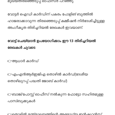
മുഖ്യതിരഞ്ഞെടുപ്പ് ഓഫീസർ പറഞ്ഞു.
വോട്ടർ ഐഡി കാർഡിന് പകരം പോളിങ് ബൂത്തിൽ
ഹാജരാക്കാവുന്ന തിരഞ്ഞെടുപ്പ് കമ്മീഷൻ നിർദേശിച്ചിട്ടുള്ള
അംഗീകൃത തിരിച്ചറിയൽ രേഖകൾ ഇവയാണ്.
വോട്ട് ചെയ്യാൻ ഉപയോഗിക്കാം ഈ 13 തിരിച്ചറിയൽ
രേഖകൾ ചുവടെ
👉ആധാർ കാർഡ്
👉എംഎൻആർഇജിഎ തൊഴിൽ കാർഡ്(ദേശീയ
തൊഴിലുറപ്പ് പദ്ധതി ജോബ് കാർഡ്)
👉ബാങ്ക്/പോസ്റ്റ് ഓഫീസ് നൽകുന്ന ഫോട്ടോ സഹിതമുള്ള
പാസ്ബുക്കുകൾ
👉തൊഴിൽ മന്ത്രാലയത്തിന്റെ ആരോഗ്യ ഇൻഷുറൻസ്