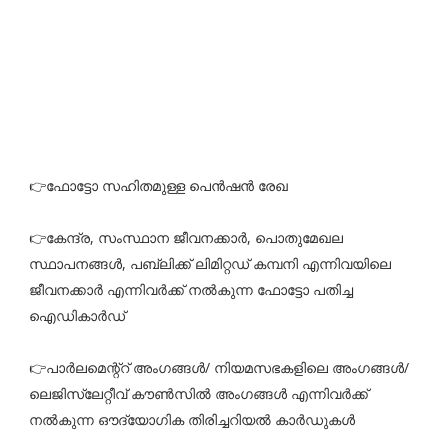
👉ഫോട്ടോ സഹിതമുള്ള പെൻഷൻ രേഖ
👉കേന്ദ്ര, സംസ്ഥാന ജീവനക്കാർ, പൊതുമേഖല
സ്ഥാപനങ്ങൾ, പബ്ലിക്ക് ലിമിറ്റഡ് കമ്പനി എന്നിവയിലെ
ജീവനക്കാർ എന്നിവർക്ക് നൽകുന്ന ഫോട്ടോ പതിച്ച
ഐഡികാർഡ്
👉പാർലമെന്റ്റ് അംഗങ്ങൾ/ നിയമസഭകളിലെ അംഗങ്ങൾ/
ലെജിസ്ലേറ്റീവ് കൗൺസിൽ അംഗങ്ങൾ എന്നിവർക്ക്
നൽകുന്ന ഔദ്യോഗിക തിരിച്ചറിയൽ കാർഡുകൾ