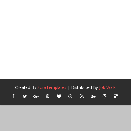
Created By
SoraTemplates
| Distributed By
Job Walk