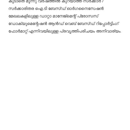
കൂടാതെ മൂന്നു വർഷത്തിൽ കുറയാത്ത സർക്കാർ /
സർക്കാരിതര ഐ.ടി ബേസ്ഡ് ഓർഗനൈസേഷൻ
മേഖലകളിലുള്ള ഡാറ്റാ മാനേജ്മെന്റ് പ്രോസസ്
ഡോക്യുമെന്റേഷൻ ആൻഡ് വെബ് ബേസ്‌ഡ് റിപ്പോർട്ടിംഗ്
ഫോർമാറ്റ് എന്നിവയിലുള്ള പ്രവൃത്തിപരിചയം അനിവാര്യം.