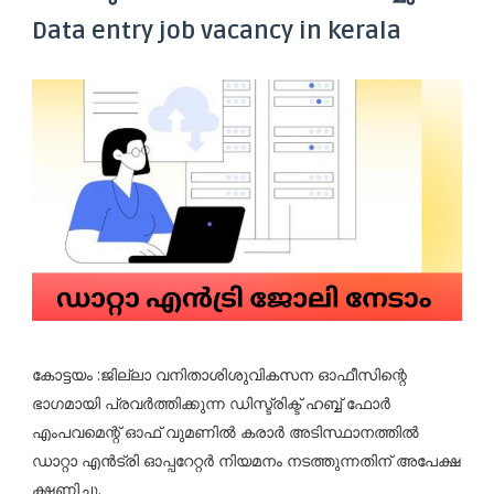
Data entry job vacancy in kerala
കോട്ടയം :ജില്ലാ വനിതാശിശുവികസന ഓഫീസിന്റെ
ഭാഗമായി പ്രവർത്തിക്കുന്ന ഡിസ്ട്രിക്ട് ഹബ്ബ് ഫോർ
എംപവമെന്റ് ഓഫ് വുമണിൽ കരാർ അടിസ്ഥാനത്തിൽ
ഡാറ്റാ എൻട്രി ഓപ്പറേറ്റർ നിയമനം നടത്തുന്നതിന് അപേക്ഷ
ക്ഷണിച്ചു.