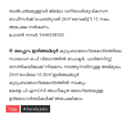
താൽപര്യമുള്ളവർ ജില്ലാ വനിതാശിശുവികസന
ഓഫീസർക്ക് ഫെബ്രുവരി 26ന് വൈകിട്ട് 5.15 നകം
അപേക്ഷ നൽകണം.
ഫോൺ നമ്പർ: 9446938500.
🛑
മലപ്പുറം ഇരിങ്ങല്ലൂർ
കുടുംബാരോഗ്യകേന്ദ്രത്തിലെ
സായാഹ്ന ഒ.പി വിഭാഗത്തിൽ ഡോക്ട‌ർ, ഫാർമസിസ്റ്റ്
തസ്‌തികയിലേക്ക് നിയമനം നടത്തുന്നതിനുള്ള അഭിമുഖം
29ന് രാവിലെ 10.30ന് ഇരിങ്ങല്ലൂർ
കുടുംബാരോഗ്യകേന്ദ്രത്തിൽ നടക്കും.
കേരള പി.എസ്.സി അംഗീകൃത യോഗ്യതയുള്ള
ഉദ്യോഗാർത്ഥികൾക്ക് അപേക്ഷിക്കാം
Tags
# Kerala Jobs