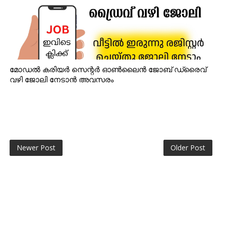
മോഡൽ കരിയർ സെന്റർ ഓൺലൈൻ ജോബ് ഡ്രൈവ്
വഴി ജോലി നേടാൻ അവസരം
Newer Post
Older Post