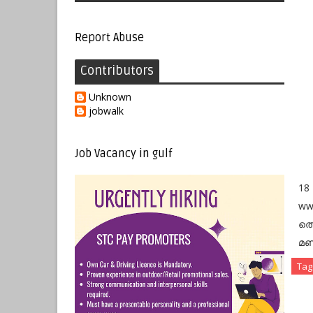
Report Abuse
Contributors
Unknown
jobwalk
Job Vacancy in gulf
18
ww
തെ
മണ
Tag