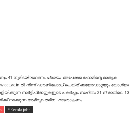
 നും 41 നുമിടയിലാവണം പ്രായം. അപേക്ഷാ ഫോമിന്റെ മാതൃക
w.cet.ac.in ൽ നിന്ന് ഡൗൺലോഡ് ചെയ്ത് ബയോഡാറ്റയും യോഗ്യ
ളിയിക്കുന്ന സർട്ടിഫിക്കറ്റുകളുടെ പകർപ്പും സഹിതം 21 ന് രാവിലെ 10
ിക്ക് നടക്കുന്ന അഭിമുഖത്തിന് ഹാജരാകണം.
s
# Kerala Jobs