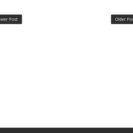
wer Post
Older Po