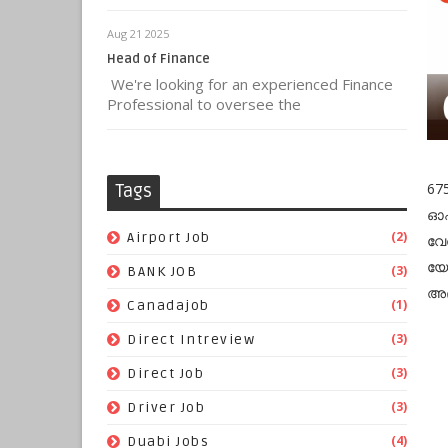
Aug 21 2025
Head of Finance
We're looking for an experienced Finance
Professional to oversee the
67
Tags
ഓഫ
(2)
Airport Job
വേ
യോ
(3)
BANK JOB
അഭ
(1)
Canadajob
(3)
Direct Intreview
(3)
Direct Job
(3)
Driver Job
(4)
Duabi Jobs