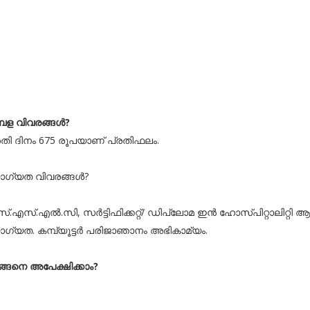
്പള വിവരങ്ങൾ?
രതി ദിനം 675 രൂപയാണ് പ്രതിഫലം.
ഗ്യത വിവരങ്ങൾ?
്.എസ്.എൽ.സി, സർട്ടിഫിക്കറ്റ്/ ഡിപ്ലോമ ഇൻ ഹോസ്പിറ്റാലിറ്റി 
ഗ്യത. കമ്പ്യൂട്ടർ പരിജാഞാനം അഭികാമ്യം.
്ങനെ അപേക്ഷിക്കാം?