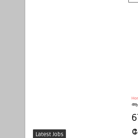
Ho
ആ
6
ഹ
Latest Jobs