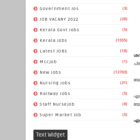
(3)
Government Jos
(20)
JOB VACANY 2022
(5)
Kerala Govt Jobs
(1555)
Kerala Jobs
(18)
Latest JOBS
ശമ
(1)
Mccjob
പ്
(12703)
New Jobs
യോ
(21)
Nursing Jobs
(5)
Railway Jobs
എസ
യോ
(8)
Staff Nursejob
(5)
Super Market Job
എങ
Text Widget