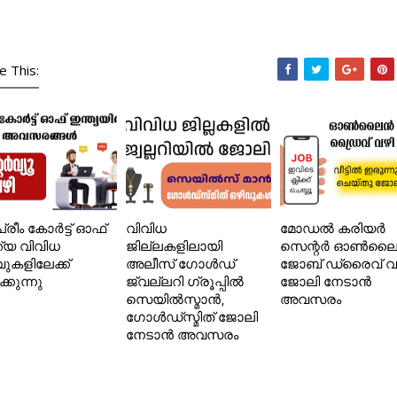
e This:
്രീം കോർട്ട് ഓഫ്
വിവിധ
മോഡൽ കരിയർ
ത്യ വിവിധ
ജില്ലകളിലായി
സെന്റർ ഓൺല
വുകളിലേക്ക്
അലീസ് ഗോൾഡ്
ജോബ് ഡ്രൈവ് വ
ക്കുന്നു
ജ്വല്ലറി ഗ്രൂപ്പിൽ
ജോലി നേടാൻ
സെയിൽസ്മാൻ,
അവസരം
ഗോൾഡ്‌സ്മിത് ജോലി
നേടാൻ അവസരം