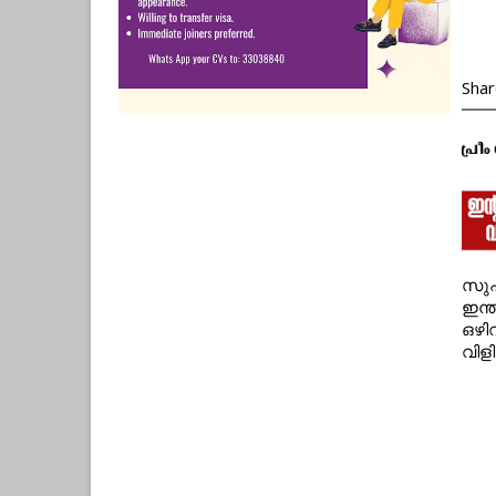
Shar
സുപ
ഇന്
ഒഴി
വിളി