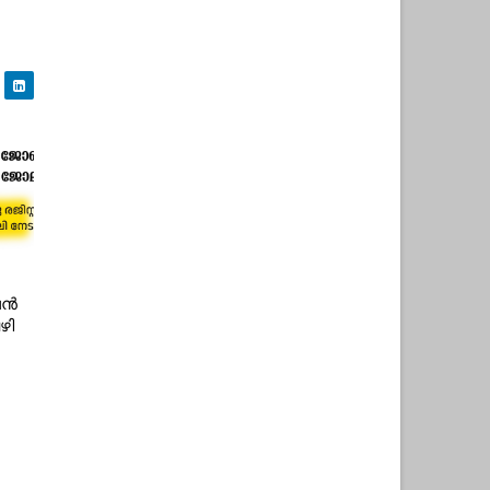
ൈൻ
ഴി