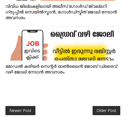
വിവിധ ജില്ലകളിലായി അലീസ് ഗോൾഡ് ജ്വല്ലറി
ഗ്രൂപ്പിൽ സെയിൽസ്മാൻ, ഗോൾഡ്‌സ്മിത് ജോലി നേടാൻ
അവസരം
മോഡൽ കരിയർ സെന്റർ ഓൺലൈൻ ജോബ് ഡ്രൈവ്
വഴി ജോലി നേടാൻ അവസരം
Newer Post
Older Post