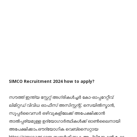
SIMCO Recruitment 2024 how to apply?
സൗത്ത് ഇന്ത്യ സ്റ്റേറ്റ് അഗ്രികൾച്ചർ കോ-ഓപ്പറേറ്റീവ്
ലിമിറ്റഡ് വിവിധ ഓഫീസ് അസിസ്റ്റന്റ്, സെയിൽസ്മാൻ,
സൂപ്പർവൈസർ ഒഴിവുകളിലേക്ക് അപേക്ഷിക്കാൻ
താൽപ്പര്യമുള്ള ഉദ്യോഗാർത്ഥികൾക്ക് ഓൺലൈനായി
അപേക്ഷിക്കാം.ഔദ്യോഗിക വെബ്സൈറ്റായ
https://simcoagri.com സന്ദർശിക്കുക.ആപ്ലിക്കേഷൻ ഫോം