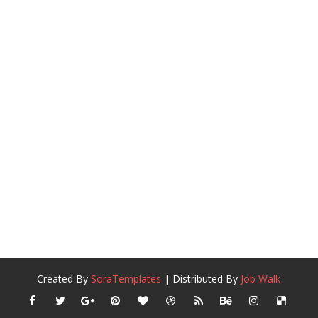
Created By
SoraTemplates
| Distributed By
Job Walk