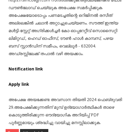
ഡൗൺലോഡ് ചെയ്യുക അപേക്ഷ സമർപ്പിക്കുക
അപേക്ഷയോടൊപ്പം പണമടച്ചതിന്റെ ഒറിജിനൽ രസീത്
അല്ലെങ്കിൽ ചലാൻ അറ്റാച്ചുചെയ്യണം. സൗത്ത് ഇന്ത്യ
മൾട്ടി-സ്റ്റേറ്റ് അഗ്രിക്കൾച്ചർ കോ-ഓപ്പറേറ്റീവ് സൊസൈറ്റി
ലിമിറ്റഡ്., ഹെഡ് ഓഫീസ്, ടൗൺ ഹാൾ കാമ്പസ്, പഴയ
ബസ് സ്റ്റാൻഡിന് സമീപം, വെല്ലൂർ - 632004.
അഡ്രസ്സിലേക്ക് തപാൽ വഴി അയക്കാം.
Notification link
Apply link
അപേക്ഷ അയക്കേണ്ട അവസാന തിയതി 2024 ഫെബ്രുവരി
29.അപേക്ഷിക്കുന്നതിന് മുമ്പ് ഉദ്യോഗാർത്ഥികൾ താഴെ
കൊടുത്തിരിക്കുന്ന ഔദ്യോഗിക അറിയിപ്പ് PDF
പൂർണ്ണമായും ശ്രദ്ധിച്ചു വായിച്ചു മനസ്സിലാക്കുക.