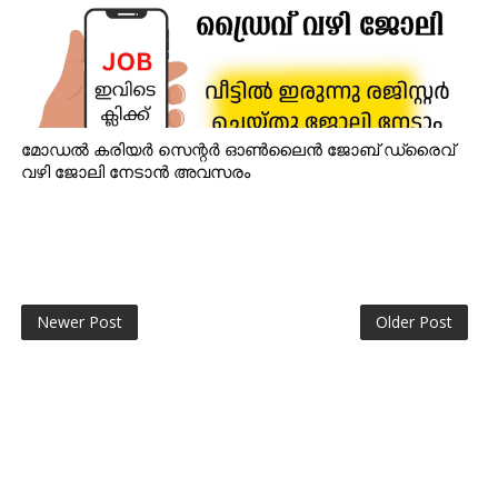
മോഡൽ കരിയർ സെന്റർ ഓൺലൈൻ ജോബ് ഡ്രൈവ്
വഴി ജോലി നേടാൻ അവസരം
Newer Post
Older Post