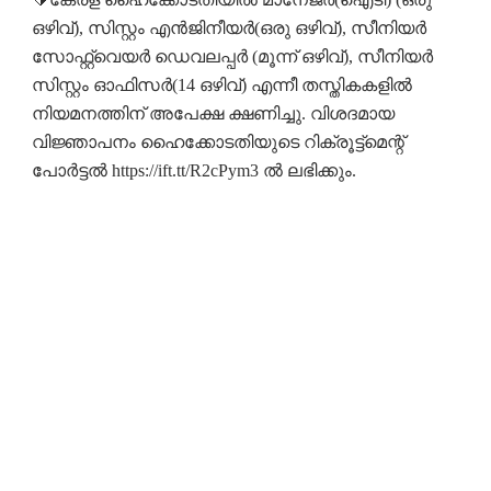
ഒഴിവ്), സിസ്റ്റം എൻജിനീയർ(ഒരു ഒഴിവ്), സീനിയർ
സോഫ്റ്റ്‌വെയർ ഡെവലപ്പർ (മൂന്ന് ഒഴിവ്), സീനിയർ
സിസ്റ്റം ഓഫിസർ(14 ഒഴിവ്) എന്നീ തസ്തികകളിൽ
നിയമനത്തിന് അപേക്ഷ ക്ഷണിച്ചു. വിശദമായ
വിജ്ഞാപനം ഹൈക്കോടതിയുടെ റിക്രൂട്ട്മെന്റ്
പോർട്ടൽ https://ift.tt/R2cPym3 ൽ ലഭിക്കും.