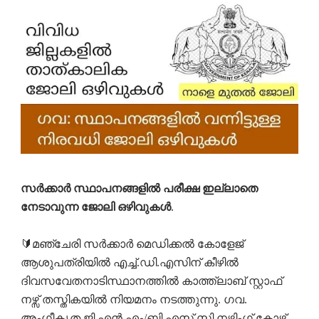
സർക്കാർ സ്ഥാപനങ്ങളിൽ പരീക്ഷ ഇല്ലാതെ
നേടാവുന്ന ജോലി ഒഴിവുകൾ
.
🔰മഞ്ചേരി സർക്കാർ മെഡിക്കൽ കോളേജ്
ആശുപത്രിയിൽ എച്ച്.ഡി.എസിന് കീഴിൽ
ദിവസവേതനാടിസ്ഥാനത്തിൽ കാത്ത്ലാബ് സ്റ്റാഫ്
നഴ്സ് തസ്തികയിൽ നിയമനം നടത്തുന്നു. ഗവ.
അംഗീകൃത ജി.എൻ.എം/ബി.എസ്.സി നഴ്സിംഗ് കോഴ്സ്