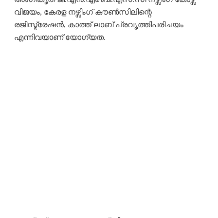
വിജയം, കേരള നഴ്സിംഗ് കൗൺസിലിന്റെ
രജിസ്ട്രേഷൻ, കാത്ത് ലാബ് പ്രവൃത്തിപരിചയം
എന്നിവയാണ് യോഗ്യത.