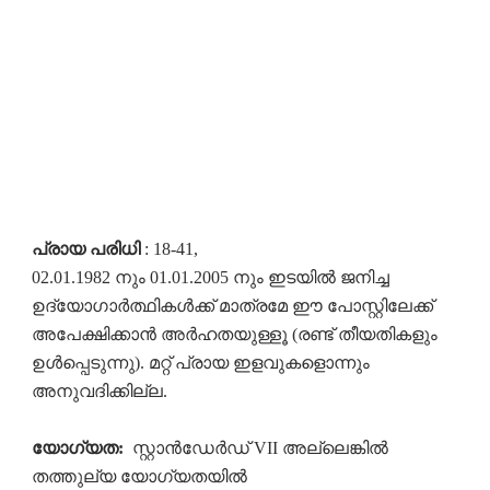
പ്രായ പരിധി
: 18-41,
02.01.1982 നും 01.01.2005 നും ഇടയിൽ ജനിച്ച
ഉദ്യോഗാർത്ഥികൾക്ക് മാത്രമേ ഈ പോസ്റ്റിലേക്ക്
അപേക്ഷിക്കാൻ അർഹതയുള്ളൂ (രണ്ട് തീയതികളും
ഉൾപ്പെടുന്നു). മറ്റ് പ്രായ ഇളവുകളൊന്നും
അനുവദിക്കില്ല.
യോഗ്യത:
സ്റ്റാൻഡേർഡ് VII അല്ലെങ്കിൽ
തത്തുല്യ യോഗ്യതയിൽ