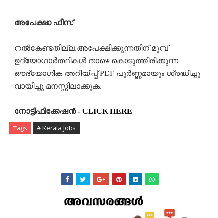
അപേക്ഷാ ഫീസ്
നൽകേണ്ടതില്ല.അപേക്ഷിക്കുന്നതിന് മുമ്പ്
ഉദ്യോഗാർത്ഥികൾ താഴെ കൊടുത്തിരിക്കുന്ന
ഔദ്യോഗിക അറിയിപ്പ് PDF പൂർണ്ണമായും ശ്രദ്ധിച്ചു
വായിച്ചു മനസ്സിലാക്കുക.
നോട്ടിഫിക്കേഷൻ -
CLICK HERE
Tags
# Kerala Jobs