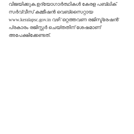
വിജയിക്കുക.ഉദ്യോഗാർത്ഥികൾ കേരള പബ്ലിക്
സർവ്വീസ് കമ്മീഷൻ വെബ്സൈറ്റായ
www.keralapsc.gov.in വഴി 'ഒറ്റത്തവണ രജിസ്ട്രേഷൻ'
പ്രകാരം രജിസ്റ്റർ ചെയ്തതിന് ശേഷമാണ്
അപേക്ഷിക്കേണ്ടത്.