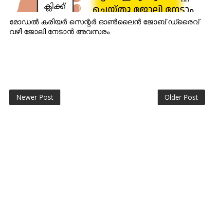
മോഡൽ കരിയർ സെന്റർ ഓൺലൈൻ ജോബ് ഡ്രൈവ്
വഴി ജോലി നേടാൻ അവസരം
Newer Post
Older Post