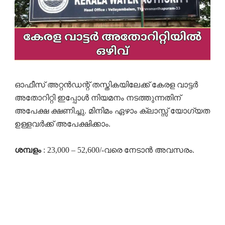
ഓഫീസ് അറ്റൻഡന്റ് തസ്തികയിലേക്ക് കേരള വാട്ടർ
അതോറിറ്റി ഇപ്പോൾ നിയമനം നടത്തുന്നതിന്
അപേക്ഷ ക്ഷണിച്ചു. മിനിമം ഏഴാം ക്ലാസ്സ് യോഗ്യത
ഉള്ളവർക്ക് അപേക്ഷിക്കാം.
ശമ്പളം
: 23,000 – 52,600/-വരെ നേടാൻ അവസരം.