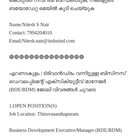
കൊടുത്ത നമ്പറിൽ ബന്ധപെടുക, നിങ്ങളുടെ
ബയോഡേറ്റ മെയിൽ കൂടി ചെയ്യുക
Name:Nitesh S Nair
Contact: 7994204010
Email:Nitesh.nair@indusind.com
🔴🔴🔴🔴🔴🔴🔴🔴🔴🔴🔴🔴🔴🔴🔴
എറണാകുളം | ട്രിവാൻഡ്രം വന്നിട്ടുള്ള ബിസിനസ്‌
ഡെവലപ്പ്മെന്റ് എക്സിക്യൂട്ടീവ് /മാനേജർ
(BDE/BDM) ജോലി വിവരങ്ങൾ ചുവടെ
1.OPEN POSITION(S)
Job Location: Thiruvananthapuram
Business Development Executive/Manager (BDE/BDM)