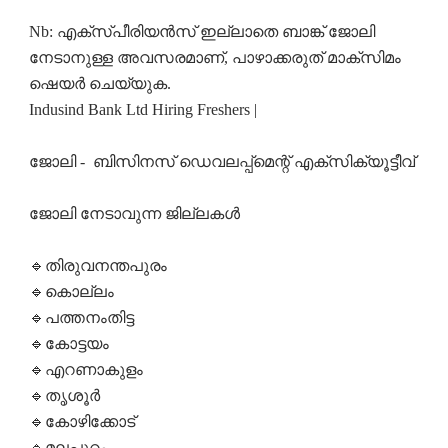
Nb: എക്സ്പീരിയൻസ് ഇല്ലാതെ ബാങ്ക് ജോലി
നേടാനുള്ള അവസരമാണ്, പാഴാക്കരുത് മാക്സിമം
ഷെയർ ചെയ്യുക.
Indusind Bank Ltd Hiring Freshers |
ജോലി - ബിസിനസ്‌ ഡെവലപ്പ്മെന്റ് എക്സിക്യൂട്ടീവ്
ജോലി നേടാവുന്ന ജില്ലകൾ
🔹തിരുവനന്തപുരം
🔹കൊല്ലം
🔹പത്തനംതിട്ട
🔹കോട്ടയം
🔹എറണാകുളം
🔹തൃശൂർ
🔹കോഴിക്കോട്
🔹മലപ്പുറം