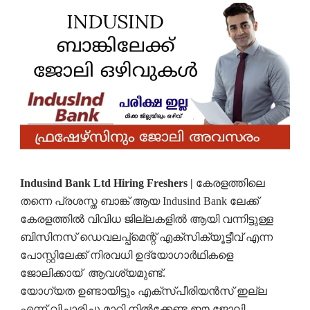
Indusind Bank Ltd Hiring Freshers |
കേരളത്തിലെ
തന്നെ പ്രശസ്ത ബാങ്ക് ആയ Indusind Bank ലേക്ക്
കേരളത്തിൽ വിവിധ ജില്ലകളിൽ ആയി വന്നിട്ടുള്ള
ബിസിനസ്‌ ഡെവലപ്പ്മെന്റ് എക്സിക്യൂട്ടീവ് എന്ന
പോസ്റ്റിലേക്ക് നിരവധി ഉദ്യോഗാർഥികളെ
ജോലിക്കായ് ആവശ്യമുണ്ട്.
യോഗ്യത ഉണ്ടായിട്ടും എക്സ്പീരിയൻസ് ഇല്ല
എന്ന് വിചാരിച്ചു മാറി നിൽക്കേണ്ട ഈ ജോലി