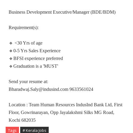
Business Development Executive/Manager (BDE/BDM)
Requirement(s):
🔹 <30 Yrs of age
🔹0-5 Yrs Sales Experience
🔹BFSI experience preferred
🔹Graduation is a 'MUST'
Send your resume at:
Bharadwaj.Saly@indusind.com 9633561024
Location : Team Human Resources IndusInd Bank Ltd, First
Floor, Gowrinarayan, Opp Jayalakshmi Silks MG Road,
Kochi 682035
Tags
# Kerala Jobs