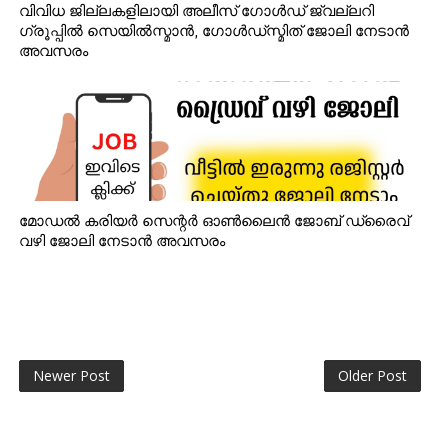
വിവിധ ജില്ലകളിലായി അലീസ് ഗോൾഡ് ജ്വല്ലറി
ഗ്രൂപ്പിൽ സെയിൽസ്മാൻ, ഗോൾഡ്‌സ്മിത് ജോലി നേടാൻ
അവസരം
മോഡൽ കരിയർ സെന്റർ ഓൺലൈൻ ജോബ് ഡ്രൈവ്
വഴി ജോലി നേടാൻ അവസരം
Newer Post
Older Post