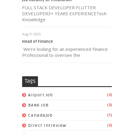
job vacancy at Trivandrum
FULL STACK DEVELOPER FLUTTER
DEVELOPER3+ YEARS EXPERIENCETech
Knowledge
Aug 21 2025
Head of Finance
We're looking for an experienced Finance
Professional to oversee the
Tags
(2)
Airport Job
(3)
BANK JOB
(1)
Canadajob
(3)
Direct Intreview