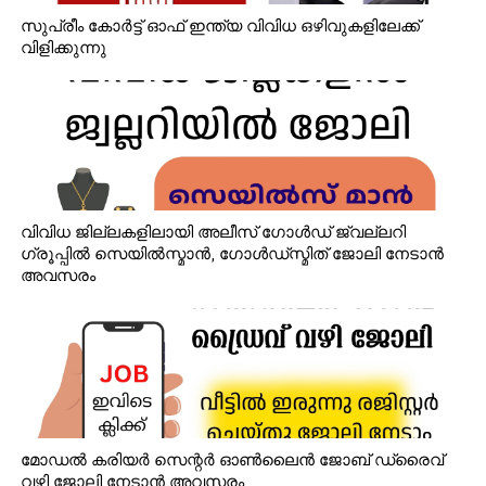
സുപ്രീം കോർട്ട് ഓഫ് ഇന്ത്യ വിവിധ ഒഴിവുകളിലേക്ക്
വിളിക്കുന്നു
വിവിധ ജില്ലകളിലായി അലീസ് ഗോൾഡ് ജ്വല്ലറി
ഗ്രൂപ്പിൽ സെയിൽസ്മാൻ, ഗോൾഡ്‌സ്മിത് ജോലി നേടാൻ
അവസരം
മോഡൽ കരിയർ സെന്റർ ഓൺലൈൻ ജോബ് ഡ്രൈവ്
വഴി ജോലി നേടാൻ അവസരം