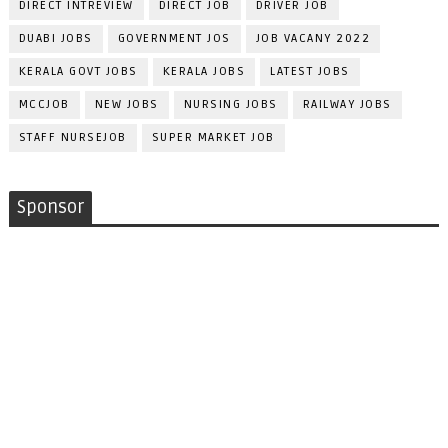
DIRECT INTREVIEW
DIRECT JOB
DRIVER JOB
DUABI JOBS
GOVERNMENT JOS
JOB VACANY 2022
KERALA GOVT JOBS
KERALA JOBS
LATEST JOBS
MCCJOB
NEW JOBS
NURSING JOBS
RAILWAY JOBS
STAFF NURSEJOB
SUPER MARKET JOB
Sponsor