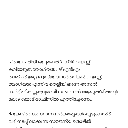
പ്രായ പരിധി ഒക്ടോബർ 31ന് 40 വയസ്സ്
കവിയരുത്.യോഗ്യത : ജിഎൻഎം.
താത്പര്യമുള്ള ഉദ്യോഗാർത്ഥികൾ വയസ്സ്,
യോഗ്യത എന്നിവ തെളിയിക്കുന്ന അസൽ
സർട്ടിഫിക്കറ്റുകളുമായി നാഷണൽ ആയുഷ് മിഷന്റെ
കോഴിക്കോട് ഓഫീസിൽ എത്തിച്ചേരണം.
🔺കേന്ദ്ര സംസ്ഥാന സർക്കാരുകൾ കുടുംബശ്രീ
വഴി നടപ്പിലാക്കുന്ന സൗജന്യ തൊഴിൽ