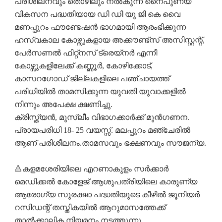
പരിശീലനവും തൊഴിലും നൽകുന്ന നൈപുണ്യ
വികസന പദ്ധതിയായ ഡി ഡി യു ജി കെ വൈ
മണപ്പുറം ഫൗണ്ടേഷൻ ഭാഗമായി ആരംഭിക്കുന്ന
ഹസ്വകാല കോഴ്സുകളായ അക്കൗണ്ട്സ് അസിസ്റ്റന്റ്,
പേർസണൽ ഫിറ്റ്നസ് ട്രെയ്നർ എന്നീ
കോഴ്സുകളിലേക്ക് കണ്ണൂർ, കോഴിക്കോട്,
കാസറഗോഡ് ജില്ലകളിലെ പഞ്ചായത്ത്
പരിധിയിൽ താമസിക്കുന്ന യുവതി യുവാക്കളിൽ
നിന്നും അപേക്ഷ ക്ഷണിച്ചു.
ക്രിസ്ത്യൻ, മുസ്ലീം വിഭാഗക്കാർക്ക് മുൻഗണന.
പ്രായപരിധി 18- 25 വയസ്സ്. മലപ്പുറം മഞ്ചേരിൽ
ആണ് പരിശീലനം.താമസവും ഭക്ഷണവും സൗജന്യ.
🔺കളമശേരിയിലെ എറണാകുളം സർക്കാർ
മെഡിക്കൽ കോളേജ് ആശുപത്രിയിലെ കാരുണ്യ
ആരോഗ്യ സുരക്ഷാ പദ്ധതിയുടെ കീഴിൽ ജൂനിയർ
റസിഡന്റ് തസ്തികയിൽ ആറുമാസത്തേക്ക്
താൽക്കാലിക നിയമനം നടത്തുന്നു.