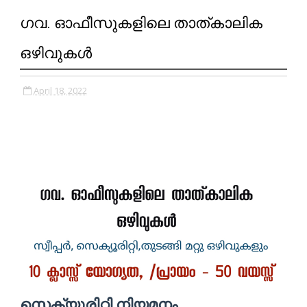
ഗവ. ഓഫീസുകളിലെ താത്കാലിക
ഒഴിവുകൾ
April 18, 2022
സെക്യുരിറ്റി നിയമനം