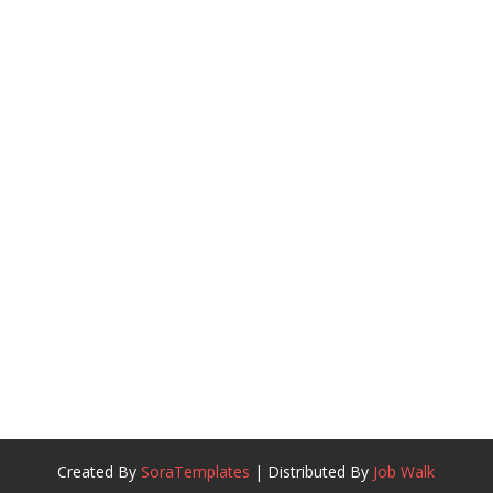
Created By
SoraTemplates
| Distributed By
Job Walk