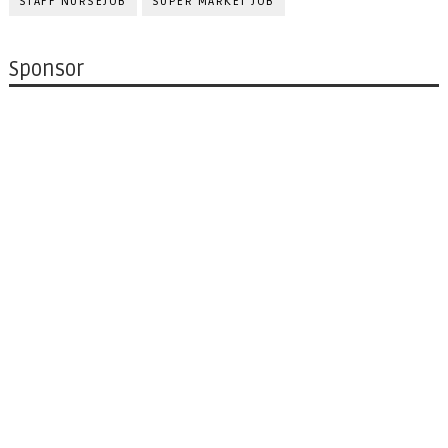
STAFF NURSEJOB
SUPER MARKET JOB
Sponsor