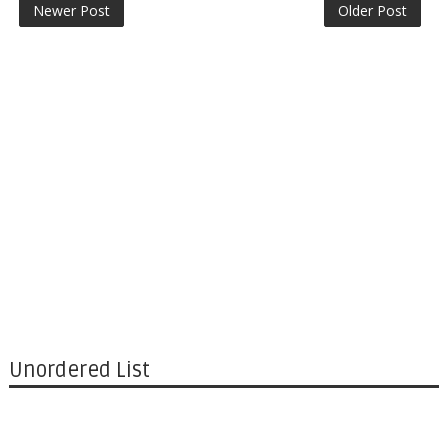
Newer Post
Older Post
Unordered List